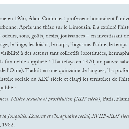
ne en 1936, Alain Corbin est professeur honoraire à l’univer
bonne. Après une thèse sur le Limousin, il a exploré l’hist
– odeurs, sons, goûts, désirs, jouissances – en investissant 
vage, le linge, les loisirs, le corps, l’orgasme, l’arbre, le temps q
isibilité à des acteurs tant collectifs (prostituées, hermaph
ls (un noble supplicié à Hautefaye en 1870, un pauvre sabo
de l’Orne). Traduit en une quinzaine de langues, il a prof
e
histoire sociale du
XIX
siècle et élargi les territoires de l’his
ublié :
e
noce. Misère sexuelle et prostitution (
XIX
siècle)
, Paris, Flam
e
e
la Jonquille. L’odorat et l’imaginaire social,
XVIII
-
XIX
siècl
 1982.