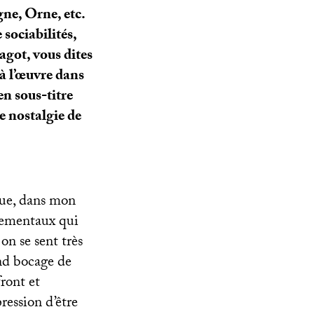
gne, Orne, etc.
sociabilités,
agot, vous dites
 à l’œuvre dans
n sous-titre
ne nostalgie de
que, dans mon
rtementaux qui
 on se sent très
ond bocage de
ront et
ession d’être