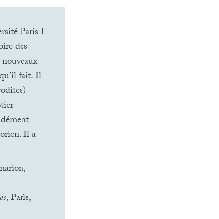
sité Paris I
oire des
de nouveaux
u’il fait. Il
rodites)
tier
ondément
torien. Il a
marion,
es
, Paris,