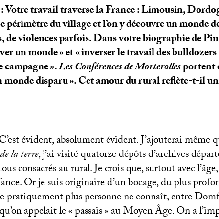
: Votre travail traverse la France : Limousin, Dordo
e périmètre du village et l’on y découvre un monde de 
 de violences parfois. Dans votre biographie de Pin
uver un monde
» et «
inverser le travail des bulldozers
 de campagne
».
Les Conférences de Morterolles
portent e
un monde disparu
». Cet amour du rural reflète-t-il u
 C’est évident, absolument évident. J’ajouterai même 
de la terre
, j’ai visité quatorze dépôts d’archives dépa
 tous consacrés au rural. Je crois que, surtout avec l’âge,
fance. Or je suis originaire d’un bocage, du plus prof
ue pratiquement plus personne ne connaît, entre Domf
u’on appelait le «
passais
» au Moyen Âge. On a l’impr