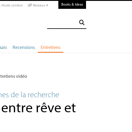
Books & Ideas
Mode sombre
Réseaux ▾
sais
Recensions
Entretiens
tretiens vidéo
mes de la recherche
e entre rêve et