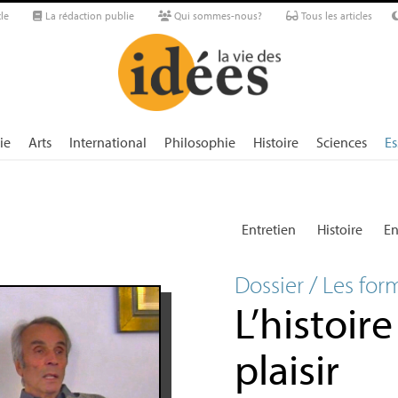
le
La rédaction publie
Qui sommes-nous?
Tous les articles
ie
Arts
International
Philosophie
Histoire
Sciences
Es
Entretien
Histoire
En
Dossier / Les for
L’histoir
plaisir