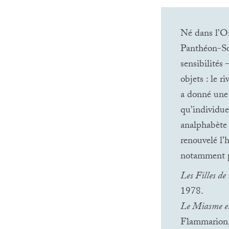
Né dans l’Or
Panthéon-Sor
sensibilités 
objets : le ri
a donné une v
qu’individue
analphabète 
renouvelé l’
notamment p
Les Filles de 
1978.
Le Miasme et 
Flammarion,