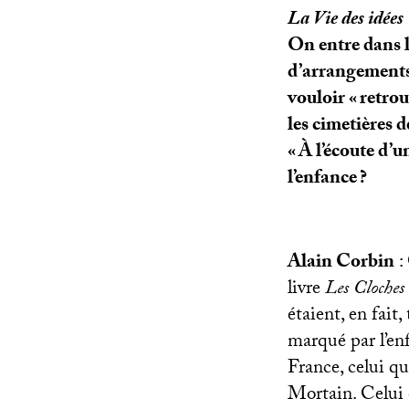
La Vie des idées
On entre dans l
d’arrangements,
vouloir «
retro
les cimetières
«
À l’écoute d’
l’enfance
?
Alain Corbin
:
livre
Les Cloches 
étaient, en fait,
marqué par l’en
France, celui q
Mortain. Celui q