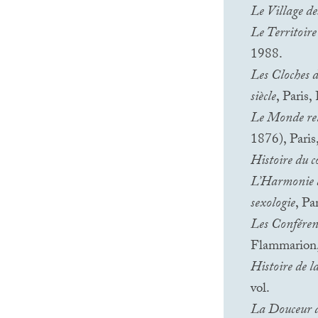
Le Village de
Le Territoire
1988.
Les Cloches d
siècle
, Paris
Le Monde ret
1876), Pari
Histoire du c
L’Harmonie de
sexologie
, Pa
Les Conféren
Flammarion,
Histoire de la
vol.
La Douceur de