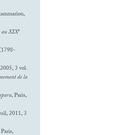
Flammarion,
e
s au
XIX
(1798-
 2005, 3 vol.
ènement de la
isparu
, Paris,
euil, 2011, 3
, Paris,