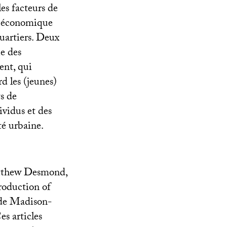
es facteurs de
on économique
quartiers. Deux
e des
ent, qui
d les (jeunes)
s de
ividus et des
té urbaine.
Matthew Desmond,
roduction of
é de Madison-
es articles