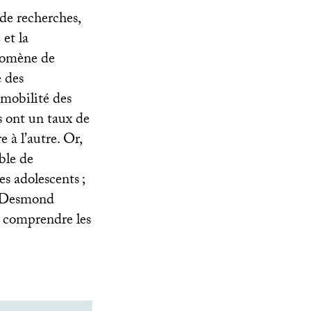
de recherches,
et la
énomène de
e des
 mobilité des
s ont un taux de
 à l’autre. Or,
ble de
des adolescents
;
w Desmond
ur comprendre les