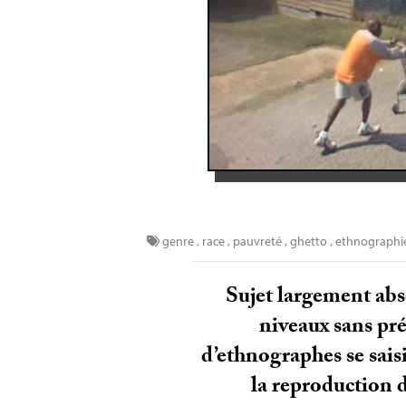
genre
,
race
,
pauvreté
,
ghetto
,
ethnographi
Sujet largement abse
niveaux sans pr
d’ethnographes se saisi
la reproduction d