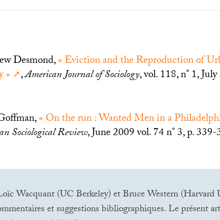
ew Desmond,
«
Eviction and the Reproduction of U
y
»
,
American Journal of Sociology
, vol. 118, n° 1, Jul
 Goffman,
«
On the run : Wanted Men in a Philadelph
an Sociological Review
, June 2009 vol. 74 n° 3, p. 339-
 Loïc Wacquant (
UC
Berkeley) et Bruce Western (Harvard U
ommentaires et suggestions bibliographiques. Le présent art