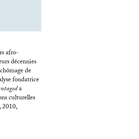
rs afro-
ieurs décennies
du chômage de
alyse fondatrice
antaged
a
ns culturelles
, 2010,