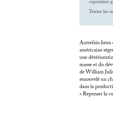
cependant qu
Toutes les n
Autrefois lieux d
américains ségré
une détérioratio
masse et du déve
de William Juli
renouvelé un cha
dans la product
«
Repenser la cu