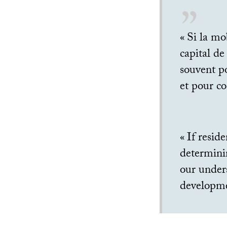
«
Si la mob
capital de
souvent p
et pour co
«
If resid
determinin
our unders
developmen