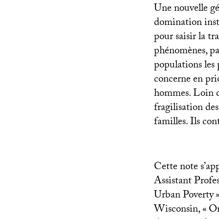
Une nouvelle gé
domination inst
pour saisir la t
phénomènes, par
populations les 
concerne en prio
hommes. Loin d’
fragilisation de
familles. Ils co
Cette note s’ap
Assistant Profes
Urban Poverty
Wisconsin, «
On