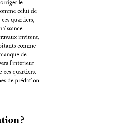
orriger le
, comme celui de
 ces quartiers,
nnaissance
travaux invitent,
habitants comme
e manque de
ers l’intérieur
 ces quartiers.
rmes de prédation
ation
?