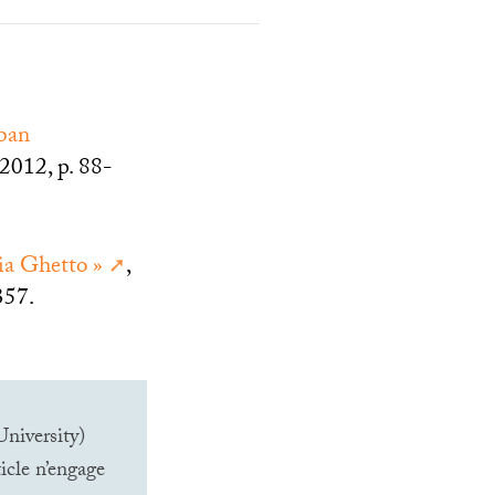
rban
y 2012, p. 88-
ia Ghetto
»
,
357.
niversity)
icle n’engage