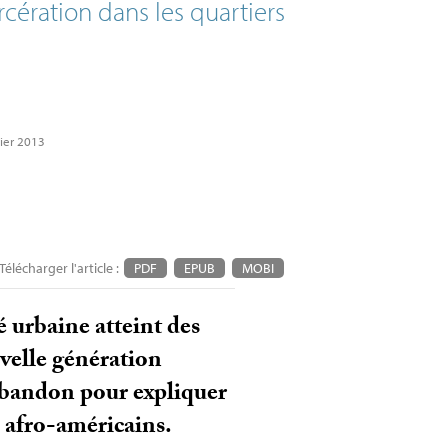
rcération dans les quartiers
vier 2013
Télécharger l'article :
PDF
EPUB
MOBI
é urbaine atteint des
velle génération
l’abandon pour expliquer
s afro-américains.