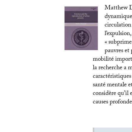
Matthew De
dynamique d
circulatio
l’expulsion
«
subprime
pauvres et 
mobilité importa
la recherche a 
caractéristiques
santé mentale e
considère qu’il 
causes profondes