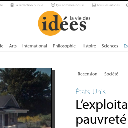
le
La rédaction publie
Qui sommes-nous?
Tous les articles
ie
Arts
International
Philosophie
Histoire
Sciences
Es
Recension
Société
États-Unis
L’exploit
pauvreté