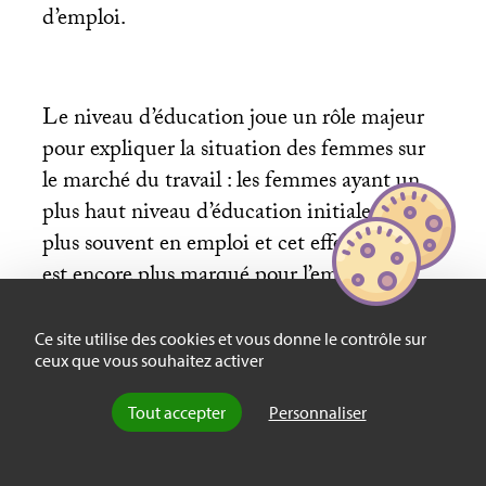
d’emploi.
Le niveau d’éducation joue un rôle majeur
pour expliquer la situation des femmes sur
le marché du travail : les femmes ayant un
plus haut niveau d’éducation initiale sont
plus souvent en emploi et cet effet positif
est encore plus marqué pour l’emploi à
temps plein. La nationalité joue également
un rôle. D’une part, il apparaît que les
Ce site utilise des cookies et vous donne le contrôle sur
ceux que vous souhaitez activer
femmes originaires d’un autre pays de l’
UE
que celui dans lequel elles résident sont
Tout accepter
Personnaliser
aussi susceptibles d’être en emploi que les
femmes originaires de leur pays de résidence