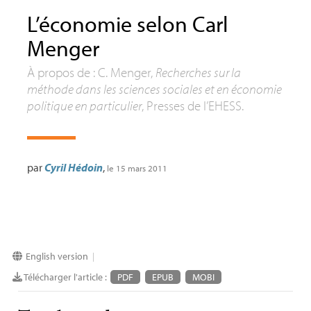
L’économie selon Carl
Menger
À propos de : C. Menger,
Recherches sur la
méthode dans les sciences sociales et en économie
politique en particulier
, Presses de l’
EHESS
.
par
Cyril Hédoin
,
le 15 mars 2011
English version
|
Télécharger l'article :
PDF
EPUB
MOBI