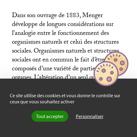
Dans son ouvrage de 1883, Menger
développe de longues considérations sur
l’analogie entre le fonctionnement des
organismes naturels et celui des structures
sociales. Organismes naturels et structures
sociales ont en commun le fait d’être
composés d’une variété de parties ou
organes. L’altération d’un seul ou de leurs
relations est fortement susceptible de
perturber le tout qu’est l’organisme ou la
Ce site utilise des cookies et vous donne le contrôle sur
ceux que vous souhaitez activer
structure. Par ailleurs, ces parties ne peuvent
fonctionner qu’au travers de leur
Tout accepter
Personnaliser
appartenance à la structure ou à l’organisme.
Un autre point commun au monde de la