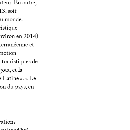
teur. En outre,
13, soit
 au monde.
ristique
environ en 2014)
iterranéenne et
omotion
 touristiques de
ota, et la
e Latine
». «
Le
ion du pays, en
vations