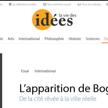
le
La rédaction publie
Qui sommes-nous?
Tous les articles
ie
Arts
International
Philosophie
Histoire
Sciences
Es
Essai
International
L’apparition de Bo
De la cité rêvée à la ville réelle