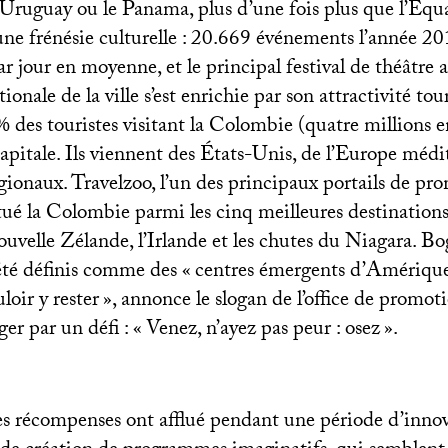
’Uruguay ou le Panama, plus d’une fois plus que l’Équa
 une frénésie culturelle : 20.669 événements l’année 20
r jour en moyenne, et le principal festival de théâtre
onale de la ville s’est enrichie par son attractivité tou
% des touristes visitant la Colombie (quatre millions 
capitale. Ils viennent des États-Unis, de l’Europe méd
égionaux. Travelzoo, l’un des principaux portails de pr
itué la Colombie parmi les cinq meilleures destinations
uvelle Zélande, l’Irlande et les chutes du Niagara. Bog
té définis comme des «
centres émergents d’Amériqu
loir y rester
», annonce le slogan de l’office de promot
ger par un défi : «
Venez, n’ayez pas peur : osez
».
 ces récompenses ont afflué pendant une période d’inno