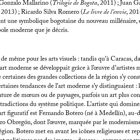
 Gonzalo Mallarino (
Trilogie de Bogota
, 2011)
; Juan G
, 2013)
; Ricardo Silva Romero (
Le livre de l’envie
, 201
ment une symbolique bogotaine du nouveau millénaire, 
pole moderne que je décris.
 de même pour les arts visuels : tandis qu’à Caracas, d
’art moderne se développait grâce à l’œuvre d’artiste
 certaines des grandes collections de la région s’y cons
rtaines tendances de l’art moderne s’y distinguaient : 
ture de mœurs ou de paysages, parfois un art plus cont
tradictions du système politique. L’artiste qui domine
rt figuratif est Fernando Botero (né à Medellín), au-d
 Obregón, dont l’œuvre, marquée par le modernisme, 
région. Botero met en avant les icônes religieuses et rep