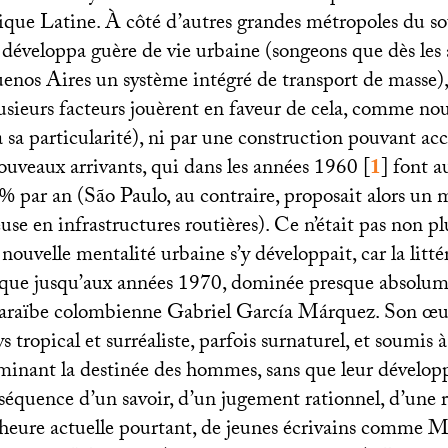
e Latine. À côté d’autres grandes métropoles du sou
 développa guère de vie urbaine (songeons que dès les
uenos Aires un système intégré de transport de masse),
usieurs facteurs jouèrent en faveur de cela, comme nous
à sa particularité), ni par une construction pouvant accu
uveaux arrivants, qui dans les années 1960
[
1
]
font a
 par an (São Paulo, au contraire, proposait alors un m
euse en infrastructures routières). Ce n’était pas non pl
nouvelle mentalité urbaine s’y développait, car la lit
sque jusqu’aux années 1970, dominée presque absolum
Caraïbe colombienne Gabriel García Márquez. Son œuv
s tropical et surréaliste, parfois surnaturel, et soumis à
inant la destinée des hommes, sans que leur dévelo
nséquence d’un savoir, d’un jugement rationnel, d’une r
l’heure actuelle pourtant, de jeunes écrivains comme