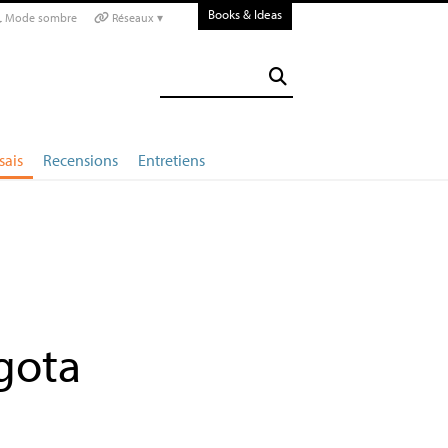
Books & Ideas
Mode sombre
Réseaux ▾
sais
Recensions
Entretiens
gota