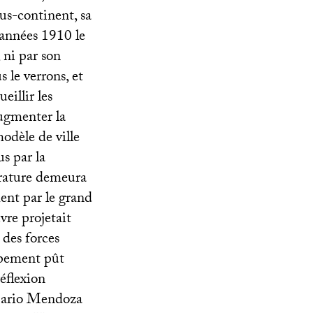
s-continent, sa
 années 1910 le
 ni par son
 le verrons, et
eillir les
ugmenter la
odèle de ville
us par la
térature demeura
ent par le grand
re projetait
 des forces
ppement pût
éflexion
 Mario Mendoza