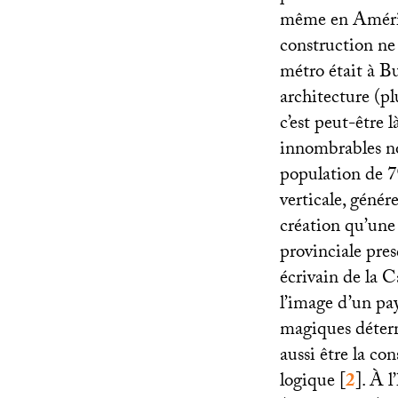
même en Amériqu
construction ne
métro était à B
architecture (pl
c’est peut-être l
innombrables no
population de 7%
verticale, génér
création qu’une 
provinciale pre
écrivain de la 
l’image d’un pay
magiques déterm
aussi être la co
logique
[
2
]
. À 