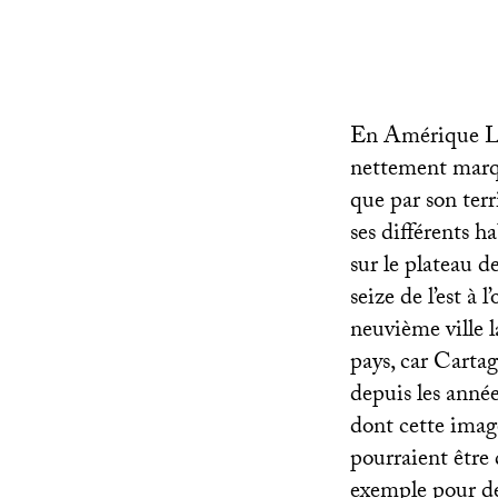
En Amérique Lat
nettement marqu
que par son terr
ses différents h
sur le plateau d
seize de l’est à
neuvième ville l
pays, car Cartag
depuis les anné
dont cette image
pourraient être 
exemple pour des