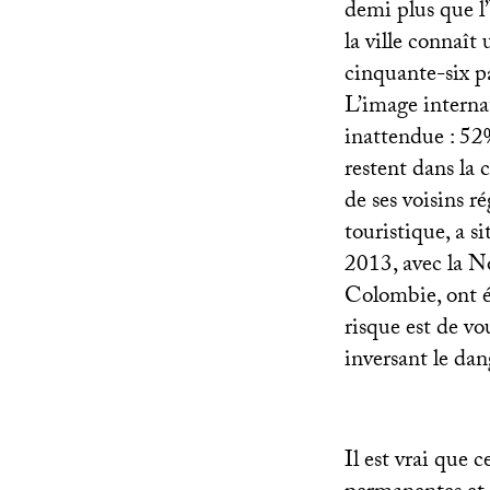
demi plus que l
la ville connaît
cinquante-six pa
L’image internati
inattendue : 52
restent dans la 
de ses voisins r
touristique, a s
2013, avec la No
Colombie, ont é
risque est de vou
inversant le dan
Il est vrai que