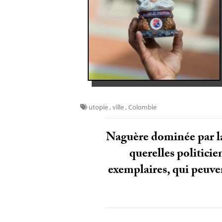
utopie
,
ville
,
Colombie
Naguère dominée par la 
querelles politici
exemplaires, qui peuven