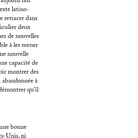
 aujourd’hui
exte latino-
e retracer dans
iculier deux
ner de nouvelles
ble à les mener
ne nouvelle
une capacité de
oir montrer des
ta abandonnée à
 démontrer qu’il
é une bonne
ts-Unis, ni