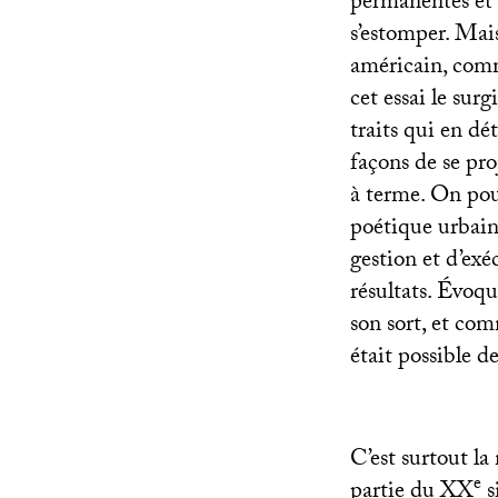
permanentes et 
s’estomper. Mais
américain, comm
cet essai le sur
traits qui en dé
façons de se pro
à terme. On pou
poétique urbain
gestion et d’ex
résultats. Évoq
son sort, et com
était possible d
C’est surtout l
e
partie du
XX
s