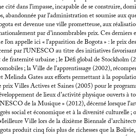
e cité dans l’impasse, incapable de se construire, domi
os, abandonnée par l’administration et soumise aux que
ogota est devenue une ville prometteuse, aux réalisati
nationalement par d’innombrables prix. Ces derniers 
 l’on appelle ici «
l’apparition de Bogota
» : le prix de
erné par l’
UNESCO
au titre des initiatives favorisan
it de fraternité urbaine
; le Défi global de Stockholm (
tomobiles
; la Ville de l’apprentissage (2002), récompe
t Melinda Gates aux efforts permettant à la population
le prix Villes Actives et Saines (2005) pour le progra
développement de lieux d’activité physique ouverts à to
NESCO
de la Musique
» (2012), décerné lorsque l’ar
grès social et économique et à la diversité culturelle
; 
Meilleure Ville lors de la dixième Biennale d’architect
ta produit cinq fois plus de richesses que la Bolivie, 