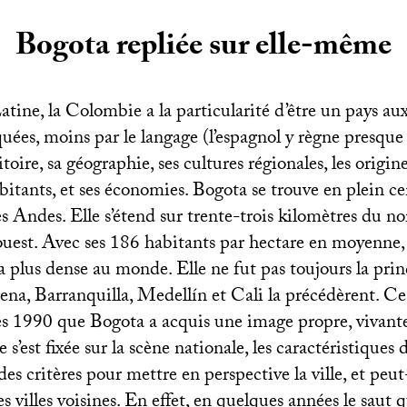
Bogota repliée sur elle-même
ine, la Colombie a la particularité d’être un pays aux
ées, moins par le langage (l’espagnol y règne presque 
itoire, sa géographie, ses cultures régionales, les origi
abitants, et ses économies. Bogota se trouve en plein ce
es Andes. Elle s’étend sur trente-trois kilomètres du no
 l’ouest. Avec ses 186 habitants par hectare en moyenne, e
a plus dense au monde. Elle ne fut pas toujours la prin
ena, Barranquilla, Medellín et Cali la précédèrent. Ce
es 1990 que Bogota a acquis une image propre, vivant
 s’est fixée sur la scène nationale, les caractéristiques 
des critères pour mettre en perspective la ville, et peu
 villes voisines. En effet, en quelques années le saut qu