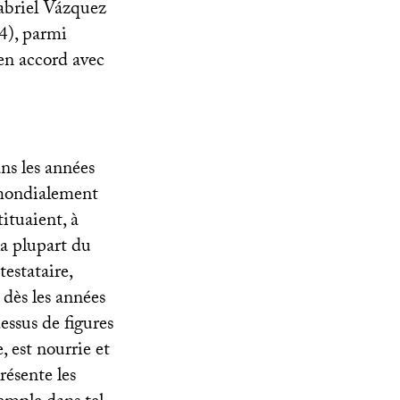
abriel Vázquez
4), parmi
en accord avec
ans les années
s mondialement
tituaient, à
la plupart du
estataire,
 dès les années
essus de figures
est nourrie et
résente les