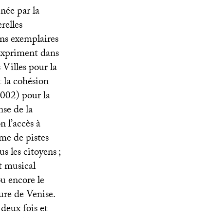
née par la
relles
ons exemplaires
expriment dans
s Villes pour la
t la cohésion
2002) pour la
nse de la
 l’accès à
mme de pistes
us les citoyens
;
t musical
ou encore le
ure de Venise.
deux fois et