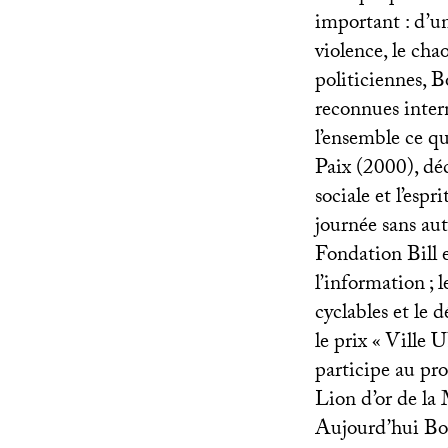
important : d’un
violence, le cha
politiciennes, B
reconnues inter
l’ensemble ce que
Paix (2000), déc
sociale et l’espr
journée sans au
Fondation Bill e
l’information
; 
cyclables et le 
le prix «
Ville
U
participe au pro
Lion d’or de la 
Aujourd’hui Bogo