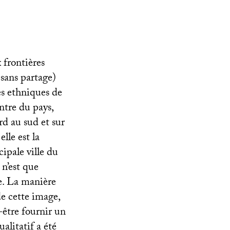
 frontières
sans partage)
nes ethniques de
ntre du pays,
rd au sud et sur
lle est la
cipale ville du
 n’est que
e. La manière
de cette image,
t-être fournir un
alitatif a été