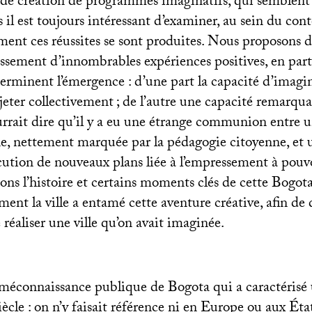
de création de programmes imaginatifs, qui semblent
 il est toujours intéressant d’examiner, au sein du cont
ent ces réussites se sont produites. Nous proposons d
gissement d’innombrables expériences positives, en part
terminent l’émergence : d’une part la capacité d’imagi
jeter collectivement
; de l’autre une capacité remarqua
rrait dire qu’il y a eu une étrange communion entre u
e, nettement marquée par la pédagogie citoyenne, et 
écution de nouveaux plans liée à l’empressement à pouv
uons l’histoire et certains moments clés de cette Bogo
ment la ville a entamé cette aventure créative, afin de
e réaliser une ville qu’on avait imaginée.
a méconnaissance publique de Bogota qui a caractéris
iècle : on n’y faisait référence ni en Europe ou aux Éta