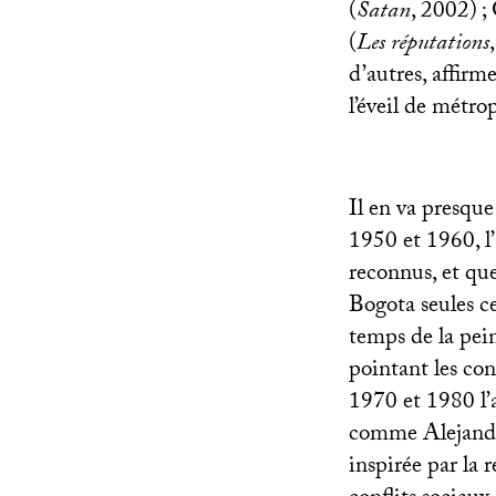
(
Satan
, 2002)
;
(
Les réputations
d’autres, affir
l’éveil de métro
Il en va presque
1950 et 1960, l
reconnus, et que
Bogota seules ce
temps de la pein
pointant les con
1970 et 1980 l’a
comme Alejandro
inspirée par la 