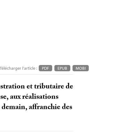
Télécharger l'article :
PDF
EPUB
MOBI
tration et tributaire de
e, aux réalisations
e demain, affranchie des