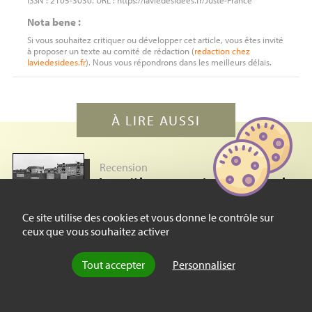
ISSN : 2105-3030. URL : https://laviedesidees.fr/Juste-France
Nota bene :
Si vous souhaitez critiquer ou développer cet article, vous êtes invité
à proposer un texte au comité de rédaction (
redaction
chez
laviedesidees.fr
). Nous vous répondrons dans les meilleurs délais.
À LIRE AUSSI
Recension
Israël aux prises avec la
Shoah
Ce site utilise des cookies et vous donne le contrôle sur
ceux que vous souhaitez activer
par
Perrine Simon-Nahum
, le 11 janvier
2008
Georges Bensoussan démontre que
Tout accepter
Personnaliser
l’État d’Israël ne doit pas sa fondation au remords
éprouvé par la communauté internationale après la