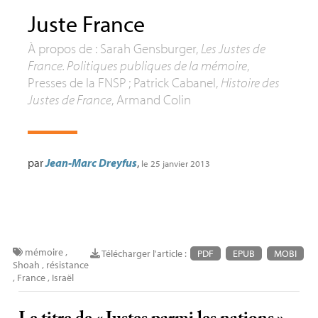
Juste France
À propos de : Sarah Gensburger,
Les Justes de
France. Politiques publiques de la mémoire
,
Presses de la
FNSP
; Patrick Cabanel,
Histoire des
Justes de France
, Armand Colin
par
Jean-Marc Dreyfus
,
le 25 janvier 2013
mémoire
,
Télécharger l'article :
PDF
EPUB
MOBI
Shoah
,
résistance
,
France
,
Israël