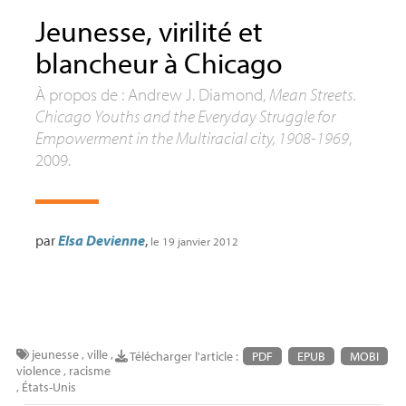
Jeunesse, virilité et
blancheur à Chicago
À propos de : Andrew J. Diamond,
Mean Streets.
Chicago Youths and the Everyday Struggle for
Empowerment in the Multiracial city, 1908-1969
,
2009.
par
Elsa Devienne
,
le 19 janvier 2012
jeunesse
,
ville
,
Télécharger l'article :
PDF
EPUB
MOBI
violence
,
racisme
,
États-Unis