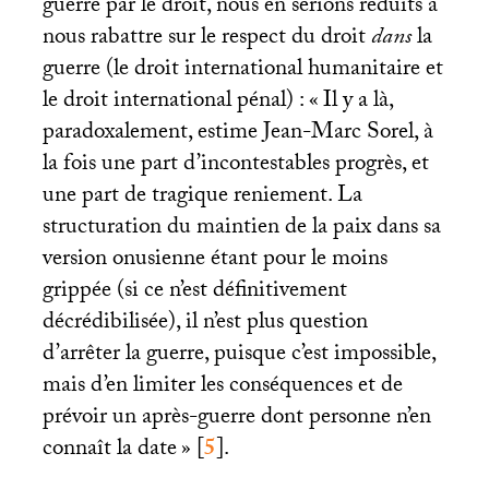
guerre par le droit, nous en serions réduits à
nous rabattre sur le respect du droit
dans
la
guerre (le droit international humanitaire et
le droit international pénal) : «
Il y a là,
paradoxalement, estime Jean-Marc Sorel, à
la fois une part d’incontestables progrès, et
une part de tragique reniement. La
structuration du maintien de la paix dans sa
version onusienne étant pour le moins
grippée (si ce n’est définitivement
décrédibilisée), il n’est plus question
d’arrêter la guerre, puisque c’est impossible,
mais d’en limiter les conséquences et de
prévoir un après-guerre dont personne n’en
connaît la date
»
[
5
]
.