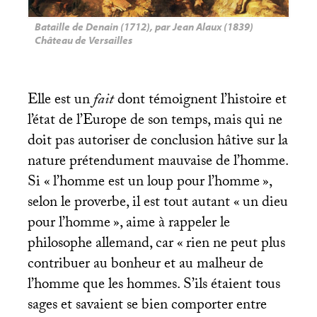
Bataille de Denain (1712), par Jean Alaux (1839)
Château de Versailles
Elle est un
fait
dont témoignent l’histoire et
l’état de l’Europe de son temps, mais qui ne
doit pas autoriser de conclusion hâtive sur la
nature prétendument mauvaise de l’homme.
Si «
l’homme est un loup pour l’homme
»,
selon le proverbe, il est tout autant «
un dieu
pour l’homme
», aime à rappeler le
philosophe allemand, car «
rien ne peut plus
contribuer au bonheur et au malheur de
l’homme que les hommes. S’ils étaient tous
sages et savaient se bien comporter entre