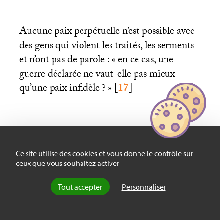
Aucune paix perpétuelle n’est possible avec
des gens qui violent les traités, les serments
et n’ont pas de parole : «
en ce cas, une
guerre déclarée ne vaut-elle pas mieux
qu’une paix infidèle
?
»
[
17
]
Aux yeux de Leibniz, une paix ne peut être
durable si les conditions pour l’obtenir sont
Ce site utilise des cookies et vous donne le contrôle sur
inéquitables et ont été extorquées à l’une
ceux que vous souhaitez activer
des parties. L’humiliation de celui à qui elles
Tout accepter
Personnaliser
sont imposées excite l’esprit de revanche,
tout comme le triomphe du vainqueur
renforce son appétit de conquête. La paix