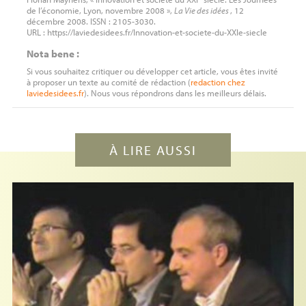
de l’économie, Lyon, novembre 2008 »,
La Vie des idées
, 12
décembre 2008. ISSN : 2105-3030.
URL : https://laviedesidees.fr/Innovation-et-societe-du-XXIe-siecle
Nota bene :
Si vous souhaitez critiquer ou développer cet article, vous êtes invité
à proposer un texte au comité de rédaction (
redaction
chez
laviedesidees.fr
). Nous vous répondrons dans les meilleurs délais.
À LIRE AUSSI