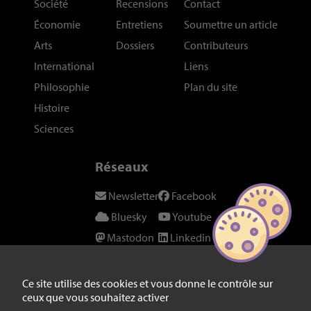
Société
Recensions
Contact
Économie
Entretiens
Soumettre un article
Arts
Dossiers
Contributeurs
International
Liens
Philosophie
Plan du site
Histoire
Sciences
Réseaux
Newsletter
Facebook
Bluesky
Youtube
Mastodon
Linkedin
Threads
SeenThis
Instagram
Fil RSS
Ce site utilise des cookies et vous donne le contrôle sur
ceux que vous souhaitez activer
Twitter/X