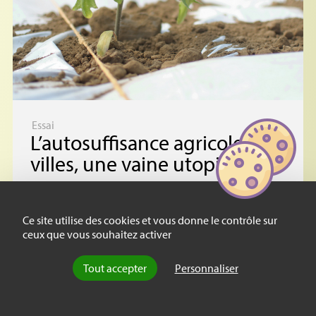
Essai
L’autosuffisance agricole des
villes, une vaine utopie
?
L’agriculture de proximité et les « circuits
courts » suscitent aujourd’hui un
Ce site utilise des cookies et vous donne le contrôle sur
engouement certain auprès de nombreux
ceux que vous souhaitez activer
citadins. (…)
Tout accepter
Personnaliser