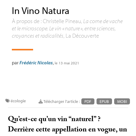
In Vino Natura
À propos de : Christelle Pineau,
La corne de vache
et le microscope. Le vin «
nature
», entre sciences,
croyances et radicalités
, La Découverte
par
Frédéric Nicolas
,
le 13 mai 2021
écologie
Télécharger l'article :
PDF
EPUB
MOBI
Qu’est-ce qu’un vin “naturel”
?
Derrière cette appellation en vogue, un