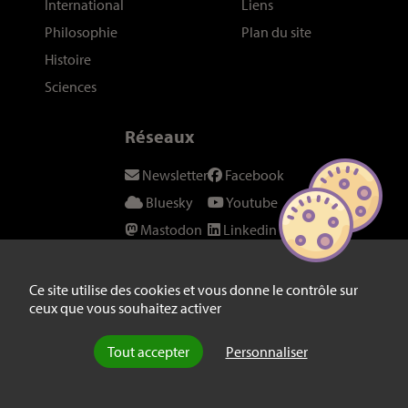
International
Liens
Philosophie
Plan du site
Histoire
Sciences
Réseaux
Newsletter
Facebook
Bluesky
Youtube
Mastodon
Linkedin
Threads
SeenThis
Instagram
Fil RSS
Ce site utilise des cookies et vous donne le contrôle sur
ceux que vous souhaitez activer
Twitter/X
Tout accepter
Personnaliser
© laviedesidees.fr - Toute reproduction interdite sans autorisation
explicite de la rédaction -
Mentions légales
-
webdesign : Abel Poucet