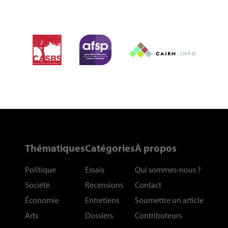
Thématiques
Catégories
À propos
Politique
Essais
Qui sommes-nous
?
Société
Recensions
Contact
Économie
Entretiens
Soumettre un article
Arts
Dossiers
Contributeurs