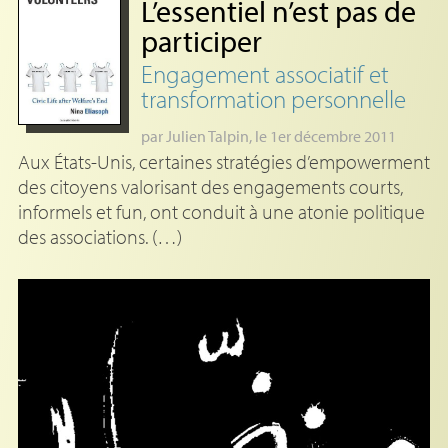
L’essentiel n’est pas de
participer
Engagement associatif et
transformation personnelle
par
Julien Talpin
, le 1er décembre 2011
Aux États-Unis, certaines stratégies d’empowerment
des citoyens valorisant des engagements courts,
informels et fun, ont conduit à une atonie politique
des associations. (…)