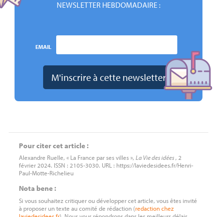
NEWSLETTER HEBDOMADAIRE :
EMAIL
Pour citer cet article :
Alexandre Ruelle, « La France par ses villes »,
La Vie des idées
, 2
février 2024. ISSN : 2105-3030. URL : https://laviedesidees.fr/Henri-
Paul-Motte-Richelieu
Nota bene :
Si vous souhaitez critiquer ou développer cet article, vous êtes invité
à proposer un texte au comité de rédaction (
redaction
chez
laviedesidees.fr
). Nous vous répondrons dans les meilleurs délais.