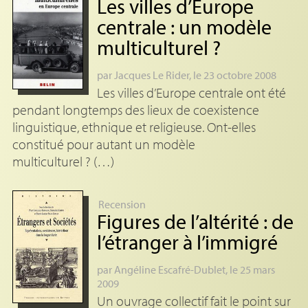
Les villes d’Europe
centrale : un modèle
multiculturel
?
par
Jacques Le Rider
, le 23 octobre 2008
Les villes d’Europe centrale ont été
pendant longtemps des lieux de coexistence
linguistique, ethnique et religieuse. Ont-elles
constitué pour autant un modèle
multiculturel ? (…)
Recension
Figures de l’altérité : de
l’étranger à l’immigré
par
Angéline Escafré-Dublet
, le 25 mars
2009
Un ouvrage collectif fait le point sur