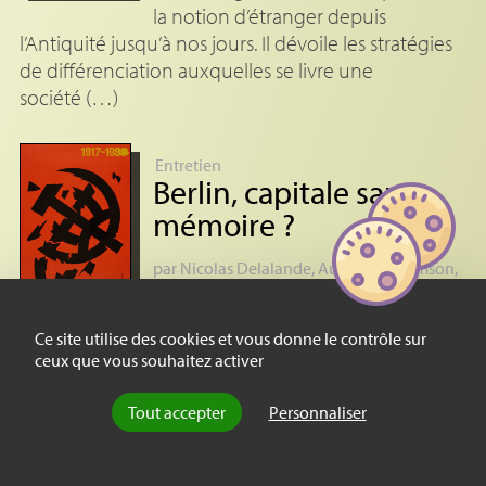
la notion d’étranger depuis
l’Antiquité jusqu’à nos jours. Il dévoile les stratégies
de différenciation auxquelles se livre une
société (…)
Entretien
Berlin, capitale sans
mémoire
?
par
Nicolas Delalande
,
Audrey Williamson
,
le 6 novembre 2009
Il y a vingt ans tombait le mur de
Ce site utilise des cookies et vous donne le contrôle sur
Berlin. Au-delà du souvenir et de la
ceux que vous souhaitez activer
commémoration, que reste-t-il de la RDA dans le
paysage berlinois ? Une exposition présentée à
Tout accepter
Personnaliser
Paris (…)