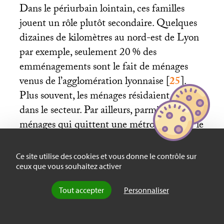
Dans le périurbain lointain, ces familles
jouent un rôle plutôt secondaire. Quelques
dizaines de kilomètres au nord-est de Lyon
par exemple, seulement 20
% des
emménagements sont le fait de ménages
venus de l’agglomération lyonnaise
[
25
]
.
Plus souvent, les ménages résidaient déjà
dans le secteur. Par ailleurs, parmi les
ménages qui quittent une métropole pour le
périurbain, beaucoup n’y ont séjourné que le
temps de leurs études et retrouvent leur
Ce site utilise des cookies et vous donne le contrôle sur
territoire d’enfance. Plus que les cadres, les
ceux que vous souhaitez activer
ménages modestes sont fortement ancrés
Tout accepter
Personnaliser
localement, notamment pour pouvoir
mobiliser les solidarités familiales,