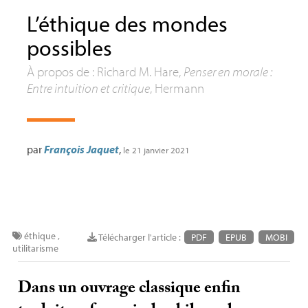
L’éthique des mondes
possibles
À propos de : Richard M. Hare,
Penser en morale :
Entre intuition et critique
, Hermann
par
François Jaquet
,
le 21 janvier 2021
éthique
,
Télécharger l'article :
PDF
EPUB
MOBI
utilitarisme
Dans un ouvrage classique enfin