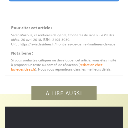
Pour citer cet article :
Sarah Mazouz, « Frontières de genre, frontières de race »,
La Vie des
idées
, 20 avril 2018. ISSN : 2105-3030.
URL : https://laviedesidees.fr/Frontieres-de-genre-frontieres-de-race
Nota bene :
Si vous souhaitez critiquer ou développer cet article, vous êtes invité
à proposer un texte au comité de rédaction (
redaction
chez
laviedesidees.fr
). Nous vous répondrons dans les meilleurs délais.
À LIRE AUSSI