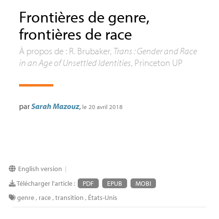
Frontières de genre,
frontières de race
À propos de : R. Brubaker,
Trans : Gender and Race
in an Age of Unsettled Identities
, Princeton
UP
par
Sarah Mazouz
,
le 20 avril 2018
English version
|
Télécharger l'article :
PDF
EPUB
MOBI
genre
,
race
,
transition
,
États-Unis