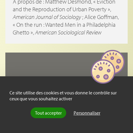
À propos de : Matthew Desmond, «
Eviction
and the Reproduction of Urban Poverty
»,
American Journal of Sociology
; Alice Goffman,
«
On the run : Wanted Men in a Philadelphia
Ghetto
»,
American Sociological Review
Ce site utilise des cookies et vous donne le contrôle sur
ceux que vous souhaitez activer
Tout accepter
Personnaliser