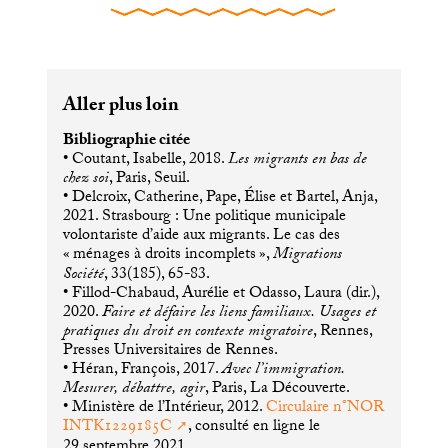
Aller plus loin
Bibliographie citée
• Coutant, Isabelle, 2018.
Les migrants en bas de
chez soi
, Paris, Seuil.
• Delcroix, Catherine, Pape, Élise et Bartel, Anja,
2021. Strasbourg : Une politique municipale
volontariste d’aide aux migrants. Le cas des
«
ménages à droits incomplets
»,
Migrations
Société
, 33(185), 65-83.
• Fillod-Chabaud, Aurélie et Odasso, Laura (dir.),
2020.
Faire et défaire les liens familiaux. Usages et
pratiques du droit en contexte migratoire
, Rennes,
Presses Universitaires de Rennes.
• Héran, François, 2017.
Avec l’immigration.
Mesurer, débattre, agir
, Paris, La Découverte.
• Ministère de l’Intérieur, 2012.
Circulaire n°
NOR
INTK1229185C
, consulté en ligne le
29 septembre 2021.