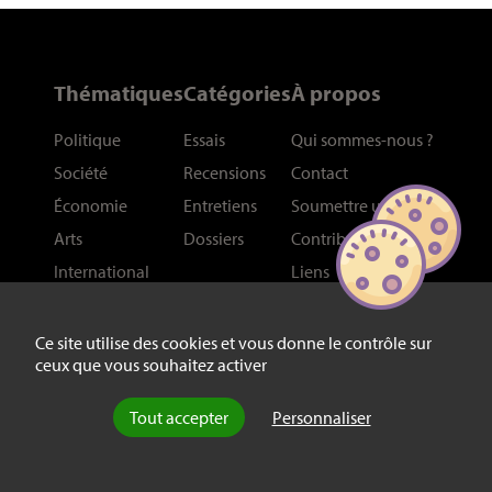
Thématiques
Catégories
À propos
Politique
Essais
Qui sommes-nous
?
Société
Recensions
Contact
Économie
Entretiens
Soumettre un article
Arts
Dossiers
Contributeurs
International
Liens
Philosophie
Plan du site
Histoire
Ce site utilise des cookies et vous donne le contrôle sur
ceux que vous souhaitez activer
Sciences
Tout accepter
Personnaliser
Réseaux
Newsletter
Facebook