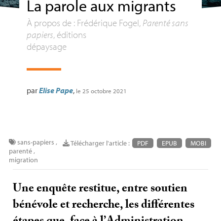
La parole aux migrants
À propos de : Frédérique Fogel,
Parenté sans
papiers
, éditions
dépaysage
par
Elise Pape
,
le 25 octobre 2021
sans-papiers
,
Télécharger l'article :
PDF
EPUB
MOBI
parenté
,
migration
Une enquête restitue, entre soutien
bénévole et recherche, les différentes