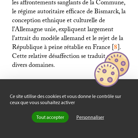
les affrontements sanglants de la Commune,
le régime autoritaire efficace de Bismarck, la
conception ethnique et culturelle de
l’Allemagne unie, expliquent largement
l’attrait du modèle allemand et le rejet de la
République à peine rétablie en France
[
8
]
.
Cette relative désaffection se traduit en
divers domaines.
À vrai dire, chaque pays d’Occident
Ce site utilise des cookies et vous donne le contrôle sur
contribue, de façon plus ou moins
ceux que vous souhaitez activer
spécialisée, à la modernisation du Japon.
Tout accepter
Personnaliser
Dans les premières années de l’ère de Meiji
(1868-1889), la représentation française est