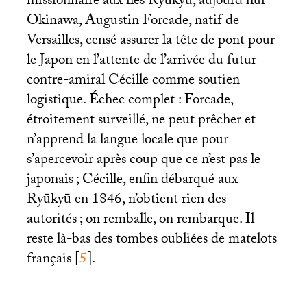
missionnaire aux îles Ryūkyū, aujourd’hui
Okinawa, Augustin Forcade, natif de
Versailles, censé assurer la tête de pont pour
le Japon en l’attente de l’arrivée du futur
contre-amiral Cécille comme soutien
logistique. Échec complet : Forcade,
étroitement surveillé, ne peut prêcher et
n’apprend la langue locale que pour
s’apercevoir après coup que ce n’est pas le
japonais
; Cécille, enfin débarqué aux
Ryūkyū en 1846, n’obtient rien des
autorités
; on remballe, on rembarque. Il
reste là-bas des tombes oubliées de matelots
français
[
5
]
.