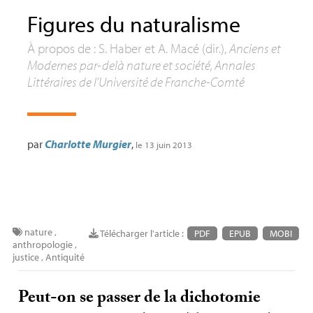
Figures du naturalisme
À propos de : S. Haber et A. Macé (dir.),
Anciens et
Modernes par-delà nature et société, Annales
Littéraires de l’Université de Franche-Comté
par
Charlotte Murgier
,
le 13 juin 2013
nature
,
Télécharger l'article :
PDF
EPUB
MOBI
anthropologie
,
justice
,
Antiquité
Peut-on se passer de la dichotomie