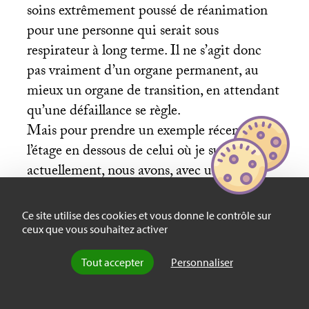
soins extrêmement poussé de réanimation
pour une personne qui serait sous
respirateur à long terme. Il ne s’agit donc
pas vraiment d’un organe permanent, au
mieux un organe de transition, en attendant
qu’une défaillance se règle.
Mais pour prendre un exemple récent : à
l’étage en dessous de celui où je suis
actuellement, nous avons, avec une
infirmière, sédaté un patient Covid puis
arrêté une sorte de respirateur. Cinq
Ce site utilise des cookies et vous donne le contrôle sur
minutes après, le patient était mort.
ceux que vous souhaitez activer
Tout accepter
Personnaliser
Moi, j’étais extrêmement clair sur ce que