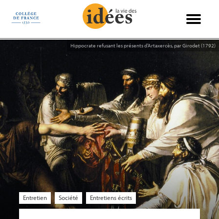
Panneau de gestion des cookies
Books & Ideas
International
Philosophie
Recensions
Entretiens
Économie
Politique
Sciences
Histoire
Société
Essais
Arts
Hippocrate refusant les présents d’Artaxercès, par Girodet (1792)
Entretien
Société
Entretiens écrits