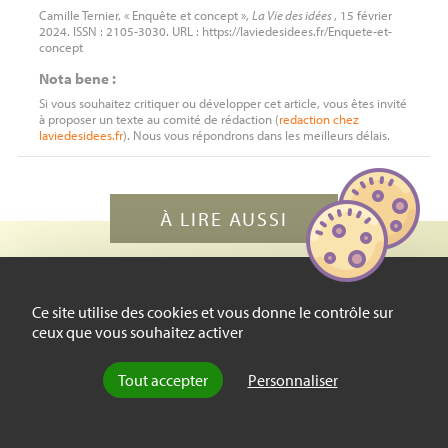
Camille Ternier, « Enquête et concept »,
La Vie des idées
, 15 février
2024. ISSN : 2105-3030. URL : https://laviedesidees.fr/Enquete-et-
concept
Nota bene :
Si vous souhaitez critiquer ou développer cet article, vous êtes invité
à proposer un texte au comité de rédaction (
redaction
chez
laviedesidees.fr
). Nous vous répondrons dans les meilleurs délais.
À LIRE AUSSI
Recension
Le je et le moi
Ce site utilise des cookies et vous donne le contrôle sur
ceux que vous souhaitez activer
par
Sabine Hammond
, le 8 février 2024
Face au risque de perdre l’homme à
Tout accepter
Personnaliser
cause du moi, Pierre Guenancia
propose d’écarter le moi afin de