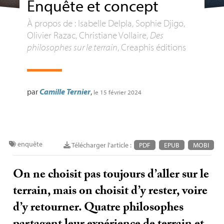
Enquête et concept
À propos de : Isabelle Delpla, Sophie Djigo,
Olivier Razac, Christiane Vollaire,
Des
philosophes sur le terrain
, Creaphis éditions
par
Camille Ternier
,
le 15 février 2024
enquête
Télécharger l'article :
PDF
EPUB
MOBI
On ne choisit pas toujours d’aller sur le
terrain, mais on choisit d’y rester, voire
d’y retourner. Quatre philosophes