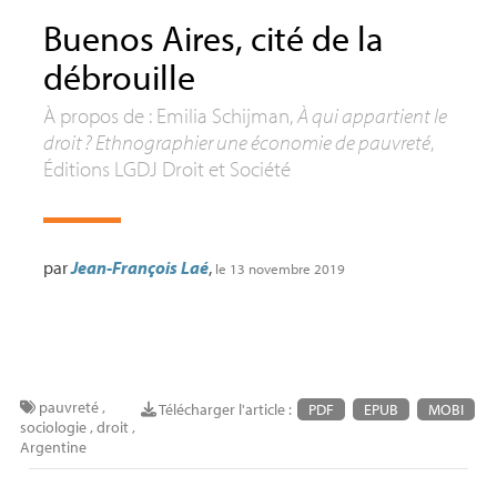
Buenos Aires, cité de la
débrouille
À propos de : Emilia Schijman,
À qui appartient le
droit
? Ethnographier une économie de pauvreté
,
Éditions
LGDJ
Droit et Société
par
Jean-François Laé
,
le 13 novembre 2019
pauvreté
,
Télécharger l'article :
PDF
EPUB
MOBI
sociologie
,
droit
,
Argentine