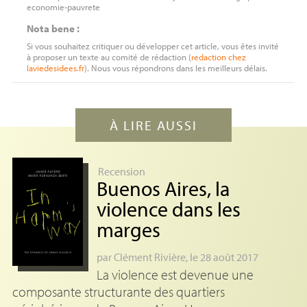
economie-pauvrete
Nota bene :
Si vous souhaitez critiquer ou développer cet article, vous êtes invité
à proposer un texte au comité de rédaction (
redaction
chez
laviedesidees.fr
). Nous vous répondrons dans les meilleurs délais.
À LIRE AUSSI
Recension
Buenos Aires, la
violence dans les
marges
par
Clément Rivière
, le 28 août 2017
La violence est devenue une
composante structurante des quartiers