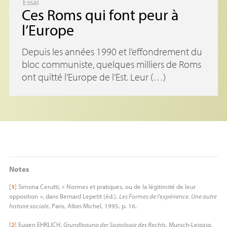
Essai
Ces Roms qui font peur à
l’Europe
Depuis les années 1990 et l’effondrement du
bloc communiste, quelques milliers de Roms
ont quitté l’Europe de l’Est. Leur (…)
Notes
[
1
]
Simona Cerutti, «
Normes et pratiques, ou de la légitimité de leur
opposition
», dans Bernard Lepetit (éd.),
Les Formes de l’expérience. Une autre
histoire sociale
, Paris, Albin Michel, 1995, p. 16.
[
2
]
Eugen
EHRLICH
,
Grundlegung der Soziologie des Rechts
, Munich-Leipzig,