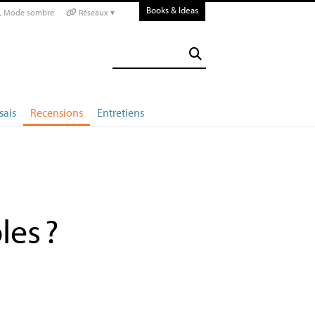
Books & Ideas
Mode sombre
Réseaux ▾
sais
Recensions
Entretiens
les
?