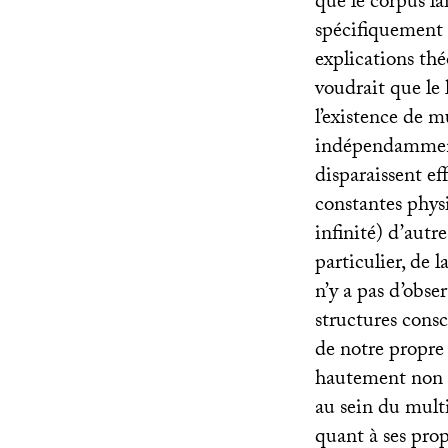
que le corpus la
spécifiquement 
explications thé
voudrait que le 
l’existence de m
indépendamment 
disparaissent ef
constantes phys
infinité) d’autr
particulier, de 
n’y a pas d’obse
structures cons
de notre propre 
hautement non 
au sein du multi
quant à ses pro