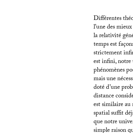
Différentes thé
l’une des mieux 
la relativité gé
temps est façonn
strictement infi
est infini, notr
phénomènes poss
mais une nécessi
doté d’une proba
distance considé
est similaire au
spatial suffit dé
que notre unive
simple raison qu