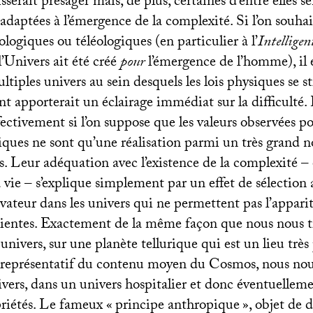
isserait présager mais, de plus, certaines d’entre elles 
adaptées à l’émergence de la complexité. Si l’on souha
ologiques ou téléologiques (en particulier à l’
Intellige
l’Univers ait été créé
pour
l’émergence de l’homme), il e
ultiples univers au sein desquels les lois physiques se s
apporterait un éclairage immédiat sur la difficulté.
fectivement si l’on suppose que les valeurs observées po
iques ne sont qu’une réalisation parmi un très grand 
es. Leur adéquation avec l’existence de la complexité –
la vie – s’explique simplement par un effet de sélection 
rvateur dans les univers qui ne permettent pas l’appari
cientes. Exactement de la même façon que nous nous t
univers, sur une planète tellurique qui est un lieu très 
représentatif du contenu moyen du Cosmos, nous nous
vers, dans un univers hospitalier et donc éventuelleme
priétés. Le fameux «
principe anthropique
», objet de 