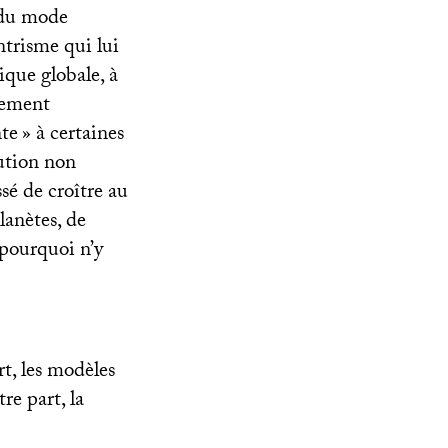
l du mode
ntrisme qui lui
ique globale, à
rement
nte
» à certaines
lution non
ssé de croître au
lanètes, de
 pourquoi n’y
t, les modèles
re part, la