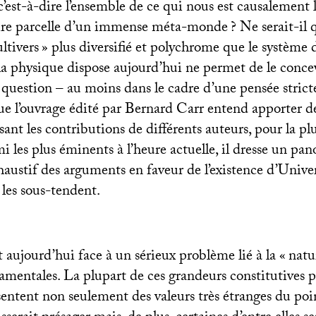
’est-à-dire l’ensemble de ce qui nous est causalement l
oire parcelle d’un immense méta-monde
? Ne serait-il 
ltivers
» plus diversifié et polychrome que le système d
 la physique dispose aujourd’hui ne permet de le conce
 question – au moins dans le cadre d’une pensée stric
que l’ouvrage édité par Bernard Carr entend apporter d
ant les contributions de différents auteurs, pour la pl
i les plus éminents à l’heure actuelle, il dresse un pa
austif des arguments en faveur de l’existence d’Univer
 les sous-tendent.
 aujourd’hui face à un sérieux problème lié à la «
natu
mentales. La plupart de ces grandeurs constitutives p
sentent non seulement des valeurs très étranges du poi