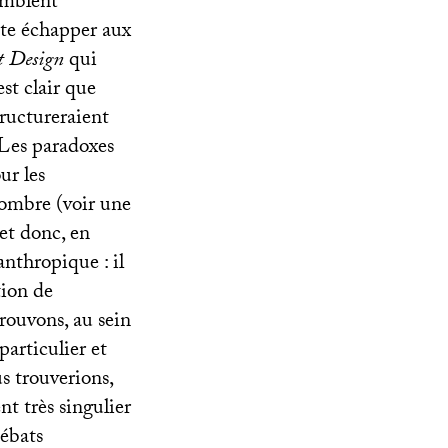
semblent
ite échapper aux
nt Design
qui
st clair que
tructureraient
 Les paradoxes
ur les
nombre (voir une
 et donc, en
anthropique : il
tion de
rouvons, au sein
particulier et
 trouverions,
nt très singulier
débats