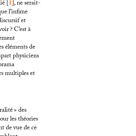
ié
[
1
]
, ne serait-
que l’infime
iscursif et
voir
? C’est à
tement
es éléments de
upart physiciens
norama
s multiples et
ralité
» des
our les théories
nt de vue de ce