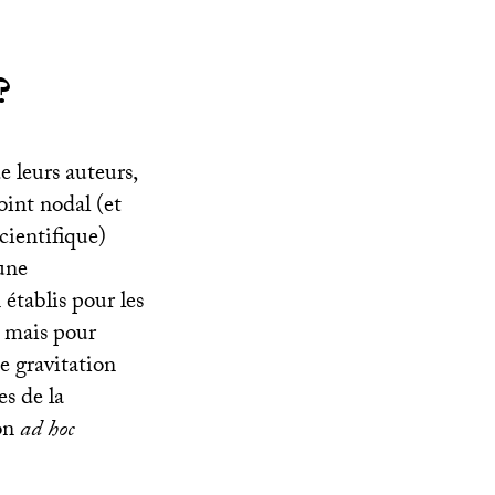
?
e leurs auteurs,
oint nodal (et
cientifique)
une
établis pour les
s mais pour
e gravitation
es de la
çon
ad hoc