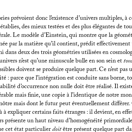
ories prévoient donc l’existence d’univers multiples, 
établies, des mieux testées et des plus élégantes de tou
nérale. Le modèle d’Einstein, qui montre que la géomét
ée par la matière qu’il contient, prédit effectivement
ni dans deux des trois géométries utilisées en cosmologi
e univers n’est qu’une minuscule bulle en son sein et
tou
ibles doivent se produire quelque part. Ce n’est pas u
té : parce que l’intégration est conduite sans borne, t
bilité d’occurrence non nulle doit être réalisé. Il exist
rable mais finie, une copie à l’identique de notre mon
 nôtre mais dont le futur peut éventuellement différer. 
jà à expliquer certains faits étranges : il devient, en eff
rs présente un haut niveau d’homogénéité primordiale,
e cet état particulier
doit
être présent quelque part da