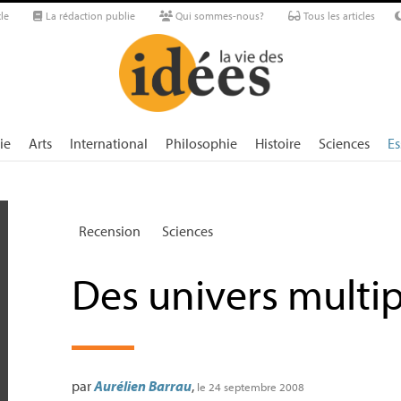
le
La rédaction publie
Qui sommes-nous?
Tous les articles
ie
Arts
International
Philosophie
Histoire
Sciences
Es
Recension
Sciences
Des univers multip
par
Aurélien Barrau
,
le 24 septembre 2008