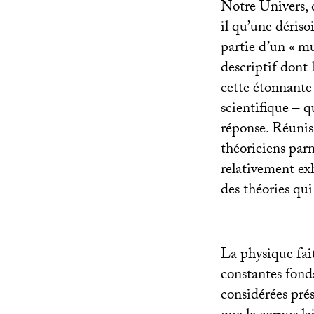
Notre Univers, c
il qu’une déris
partie d’un «
mu
descriptif dont
cette étonnante
scientifique – 
réponse. Réuniss
théoriciens parm
relativement exh
des théories qui
La physique fait
constantes fonda
considérées pré