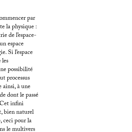
à commencer par
te la physique :
rie de l’espace-
 un espace
e. Si l’espace
s
les
ne possibilité
out processus
e ainsi, à une
de dont le passé
Cet infini
et, bien naturel
 ceci pour la
ns le multivers