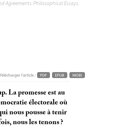
nd Agreements. Philosophical Essays
,
Télécharger l'article :
PDF
EPUB
MOBI
. La promesse est au
émocratie électorale où
ui nous pousse à tenir
fois, nous les tenons
?