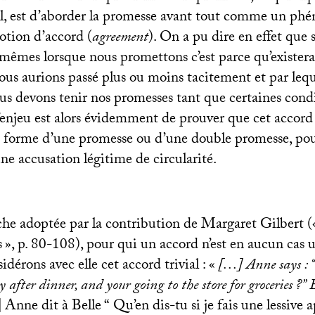
l, est d’aborder la promesse avant tout comme un ph
notion d’accord (
agreement
). On a pu dire en effet que 
mêmes lorsque nous promettons c’est parce qu’existera
ous aurions passé plus ou moins tacitement et par leque
s devons tenir nos promesses tant que certaines condi
’enjeu est alors évidemment de prouver que cet accord 
 forme d’une promesse ou d’une double promesse, pou
ne accusation légitime de circularité.
che adoptée par la contribution de Margaret Gilbert (
s
», p. 80-108), pour qui un accord n’est en aucun cas
dérons avec elle cet accord trivial : «
[…] Anne says :
 after dinner, and your going to the store for groceries
?” 
Anne dit à Belle “ Qu’en dis-tu si je fais une lessive a