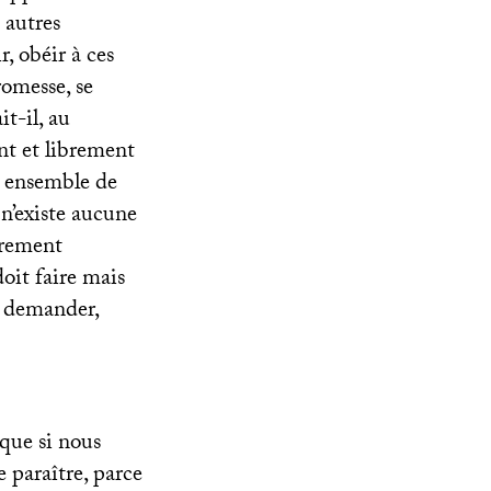
 autres
, obéir à ces
romesse, se
t-il, au
nt et librement
un ensemble de
 n’existe aucune
irement
doit faire mais
s demander,
 que si nous
e paraître, parce