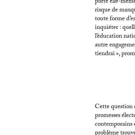
porte elle-même 
risque de manque
toute forme d’en
inquiéter : quel
l’éducation nati
autre engagemen
tiendrai
», prom
Cette question d
promesses électo
contemporains o
problème trouve 