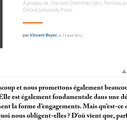
A propos de : Hanoch Sheinman (dir.),
Promises a
Oxford University Press.
par
Vincent Boyer
,
le 13 avril 2012
coup et nous promettons également beaucoup
. Elle est également fondamentale dans une d
nt la forme d’engagements. Mais qu’est-ce q
uoi nous obligent-elles
? D’où vient que, par