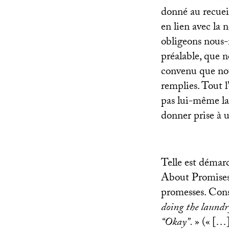
donné au recuei
en lien avec la 
obligeons nous-
préalable, que n
convenu que nou
remplies. Tout l
pas lui-même la
donner prise à u
Telle est démar
About Promise
promesses. Consi
doing the laundry
“Okay”.
» («
[…] 