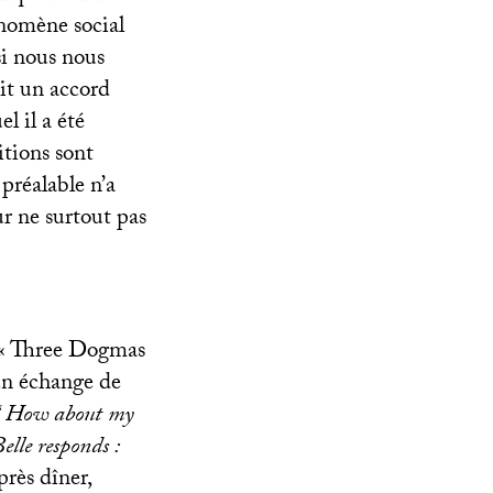
énomène social
si nous nous
it un accord
l il a été
tions sont
préalable n’a
r ne surtout pas
«
Three Dogmas
 un échange de
 “ How about my
Belle responds :
près dîner,