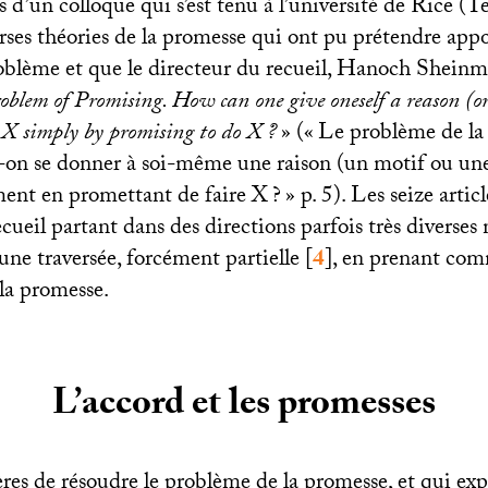
es d’un colloque qui s’est tenu à l’université de Rice (
erses théories de la promesse qui ont pu prétendre app
roblème et que le directeur du recueil, Hanoch Shein
oblem of Promising. How can one give oneself a reason (or
o X simply by promising to do X
?
» («
Le problème de la
n se donner à soi-même une raison (un motif ou une
ment en promettant de faire X
?
» p. 5). Les seize artic
ueil partant dans des directions parfois très diverses 
une traversée, forcément partielle
[
4
]
, en prenant comm
la promesse.
L’accord et les promesses
es de résoudre le problème de la promesse, et qui expl