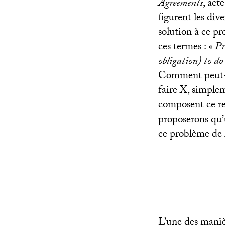
Agreements
, act
figurent les div
solution à ce p
ces termes : «
Pr
obligation) to d
Comment peut-o
faire X, simple
composent ce rec
proposerons qu’
ce problème de 
L’une des manièr