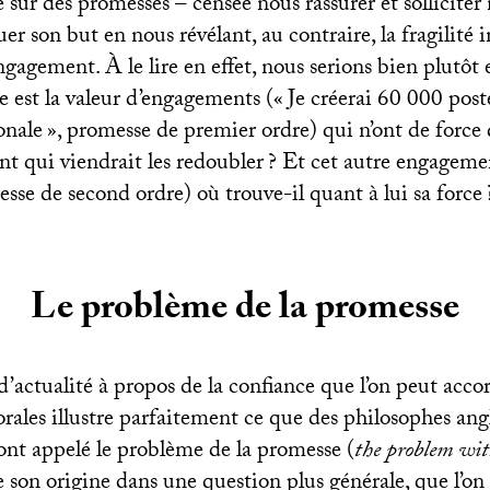
sur des promesses – censée nous rassurer et solliciter
r son but en nous révélant, au contraire, la fragilité 
gagement. À le lire en effet, nous serions bien plutôt 
le est la valeur d’engagements («
Je créerai 60 000 post
onale
», promesse de premier ordre) qui n’ont de force 
t qui viendrait les redoubler
? Et cet autre engageme
esse de second ordre) où trouve-il quant à lui sa force
Le problème de la promesse
’actualité à propos de la confiance que l’on peut acco
rales illustre parfaitement ce que des philosophes an
nt appelé le problème de la promesse (
the problem wi
son origine dans une question plus générale, que l’on