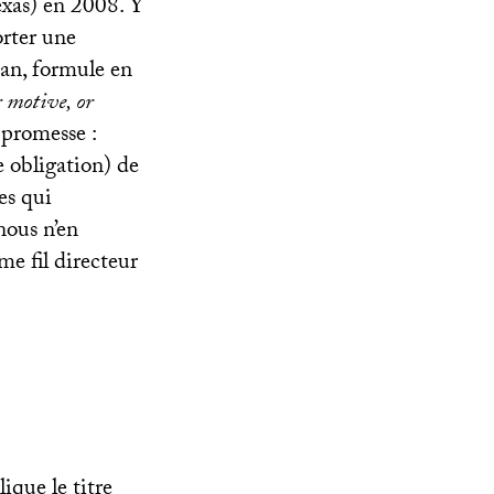
Texas) en 2008. Y
orter une
man, formule en
 motive, or
 promesse :
 obligation) de
les qui
nous n’en
e fil directeur
ique le titre