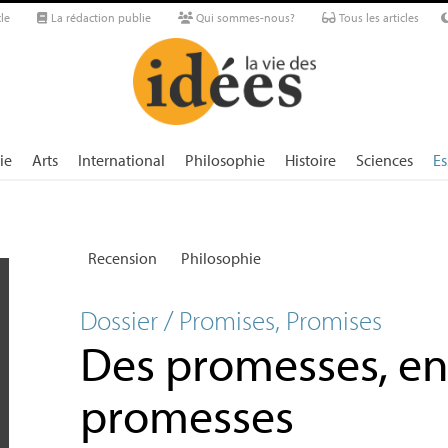
le
La rédaction publie
Qui sommes-nous?
Tous les articles
ie
Arts
International
Philosophie
Histoire
Sciences
Es
Recension
Philosophie
Dossier / Promises, Promises
Des promesses, en
promesses