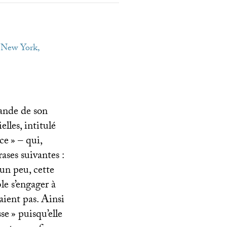
 New York,
lande de son
lles, intitulé
ce
» – qui,
rases suivantes :
 un peu, cette
e s’engager à
aient pas. Ainsi
se
» puisqu’elle