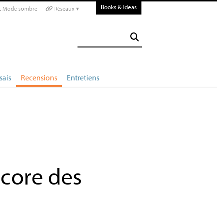
Books & Ideas
Mode sombre
Réseaux ▾
sais
Recensions
Entretiens
core des