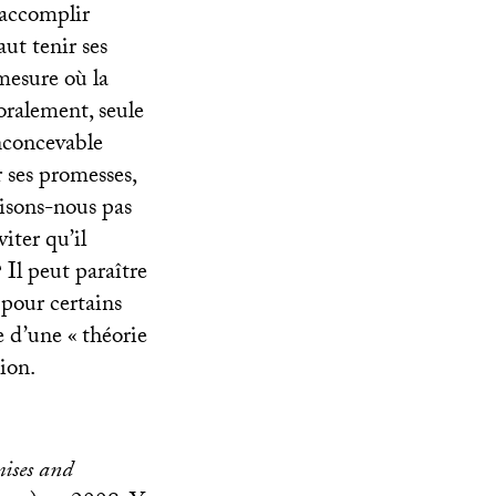
’accomplir
aut tenir ses
mesure où la
oralement, seule
inconcevable
r ses promesses,
aisons-nous pas
iter qu’il
? Il peut paraître
 pour certains
e d’une «
théorie
ion.
ises and