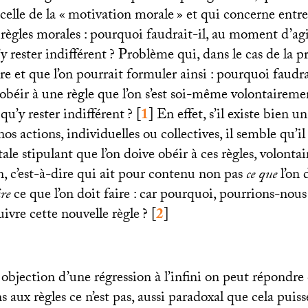
elle de la «
motivation morale
» et qui concerne entre
 règles morales : pourquoi faudrait-il, au moment d’agir
y rester indifférent
? Problème qui, dans le cas de la p
 et que l’on pourrait formuler ainsi : pourquoi faudrai
obéir à une règle que l’on s’est soi-même volontaireme
qu’y rester indifférent
?
[
1
]
En effet, s’il existe bien 
nos actions, individuelles ou collectives, il semble qu’il
le stipulant que l’on doive obéir à ces règles, volonta
, c’est-à-dire qui ait pour contenu non pas
ce que
l’on 
ire
ce que l’on doit faire : car pourquoi, pourrions-nou
ivre cette nouvelle règle
?
[
2
]
 objection d’une régression à l’infini on peut répondre
aux règles ce n’est pas, aussi paradoxal que cela puiss