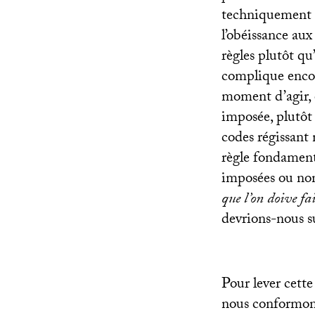
techniquement c
l’obéissance aux
règles plutôt qu’
complique encore
moment d’agir, 
imposée, plutôt 
codes régissant 
règle fondamenta
imposées ou non
que l’on doive fa
devrions-nous su
Pour lever cette
nous conformons 