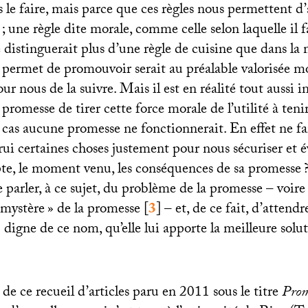
 le faire, mais parce que ces règles nous permettent d
; une règle dite morale, comme celle selon laquelle il f
 distinguerait plus d’une règle de cuisine que dans la 
e permet de promouvoir serait au préalable valorisée m
our nous de la suivre. Mais il est en réalité tout aussi 
 promesse de tirer cette force morale de l’utilité à teni
 le cas aucune promesse ne fonctionnerait. En effet ne f
ui certaines choses justement pour nous sécuriser et év
e, le moment venu, les conséquences de sa promesse
e parler, à ce sujet, du problème de la promesse – voire
mystère
» de la promesse
[
3
]
– et, de ce fait, d’attendr
 digne de ce nom, qu’elle lui apporte la meilleure solut
 de ce recueil d’articles paru en 2011 sous le titre
Prom