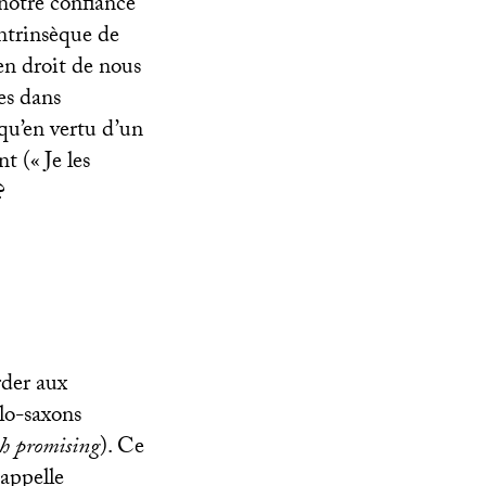
 notre confiance
intrinsèque de
en droit de nous
es dans
qu’en vertu d’un
nt («
Je les
?
rder aux
glo-saxons
th promising
). Ce
 appelle