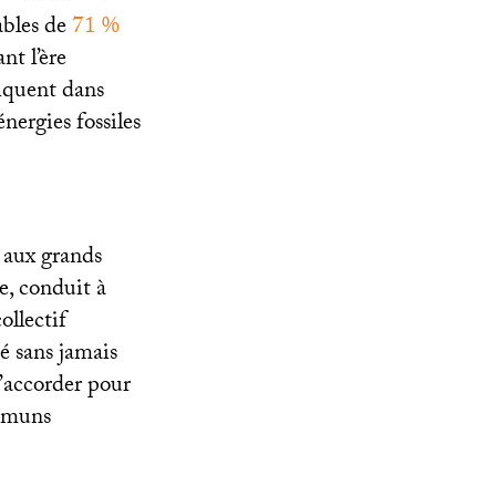
sables de
71
%
nt l’ère
diquent dans
nergies fossiles
e aux grands
e, conduit à
llectif
é sans jamais
s’accorder pour
ommuns