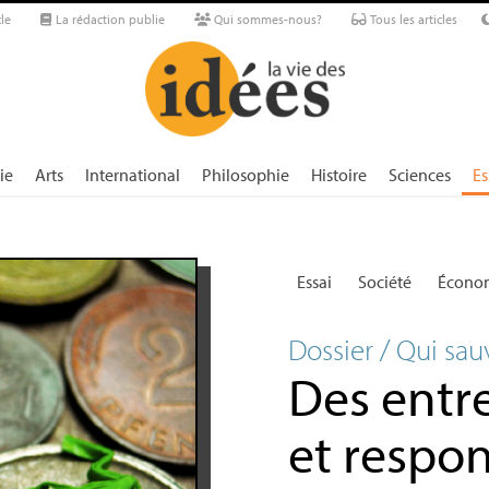
le
La rédaction publie
Qui sommes-nous?
Tous les articles
ie
Arts
International
Philosophie
Histoire
Sciences
Es
Essai
Société
Écono
Dossier / Qui sau
Des entre
et respo