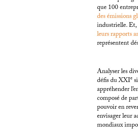
que 100 entrepri
des émissions gl
industrielle. Et
leurs rapports a
représentent dé
Analyser les div
e
défis du
XXI
si
appréhender l’e
composé de parti
pouvoir en reven
envisager leur a
mondiaux impo