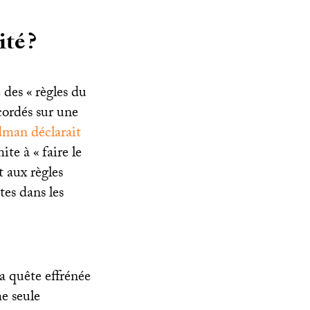
ité
?
 des «
règles du
cordés sur une
dman déclarait
mite à «
faire le
 aux règles
ites dans les
la quête effrénée
me seule