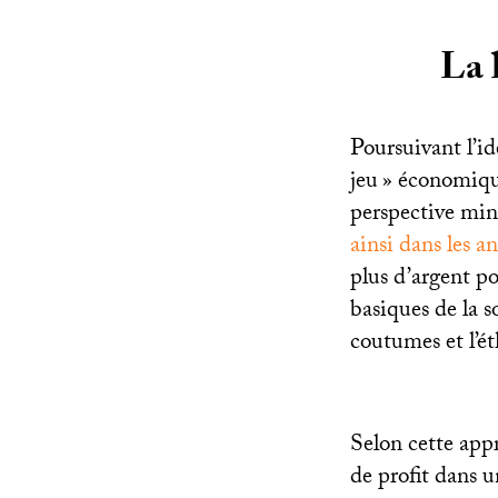
La 
Poursuivant l’id
jeu
» économique
perspective mini
ainsi dans les 
plus d’argent po
basiques de la so
coutumes et l’é
Selon cette appr
de profit dans u