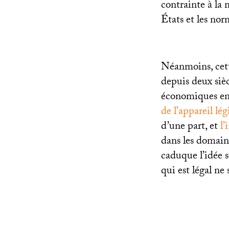
contrainte à la 
États et les no
Néanmoins, cette
depuis deux siè
économiques enca
de l’appareil légi
d’une part, et
l’
dans les domain
caduque l’idée se
qui est légal ne