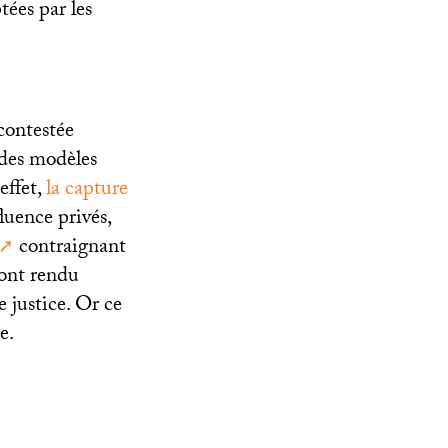
tées par les
 contestée
 des modèles
effet,
la capture
luence privés,
contraignant
 ont rendu
e justice. Or ce
e.