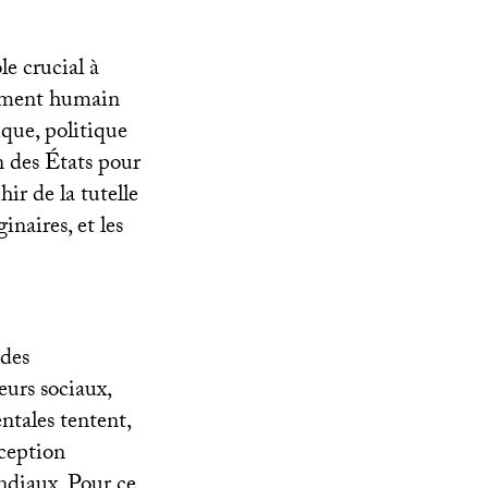
le crucial à
pement humain
ique, politique
n des États pour
hir de la tutelle
inaires, et les
 des
eurs sociaux,
ntales tentent,
nception
diaux. Pour ce