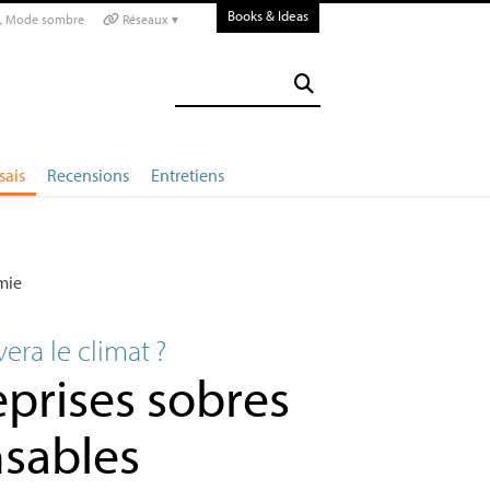
Books & Ideas
Mode sombre
Réseaux ▾
sais
Recensions
Entretiens
mie
vera le climat
?
prises sobres
nsables