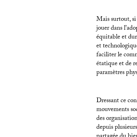
Mais surtout, si
jouer dans l’ad
équitable et dur
et technologique
faciliter le com
étatique et de r
paramètres physi
Dressant ce cons
mouvements soci
des organisatio
depuis plusieur
partagée du bi