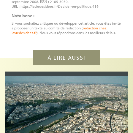
septembre 2008. ISSN : 2105-3030.
URL : https://laviedesidees.fr/Decider-en-politique,419
Nota bene :
Si vous souhaitez critiquer ou développer cet article, vous êtes invité
à proposer un texte au comité de rédaction (
redaction
chez
laviedesidees.fr
). Nous vous répondrons dans les meilleurs délais.
À LIRE AUSSI