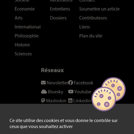
Économie
Entretiens
Soumettre un article
Arts
Dossiers
Contributeurs
International
Liens
Philosophie
Plan du site
Histoire
Sciences
Réseaux
Newsletter
Facebook
Bluesky
Youtube
Mastodon
Linkedin
Threads
SeenThis
Instagram
Fil RSS
Ce site utilise des cookies et vous donne le contrôle sur
ceux que vous souhaitez activer
Twitter/X