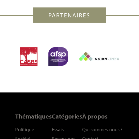
PARTENAIRES
Thématiques
Catégories
À propos
Politique
Essais
Qui sommes-nous
?
Société
Recensions
Contact