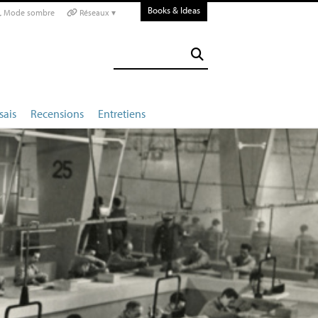
Books & Ideas
Mode sombre
Réseaux ▾
sais
Recensions
Entretiens