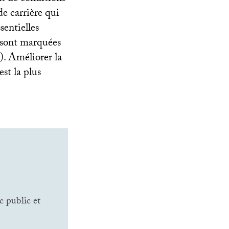
de carrière qui
sentielles
é sont marquées
). Améliorer la
est la plus
c public et