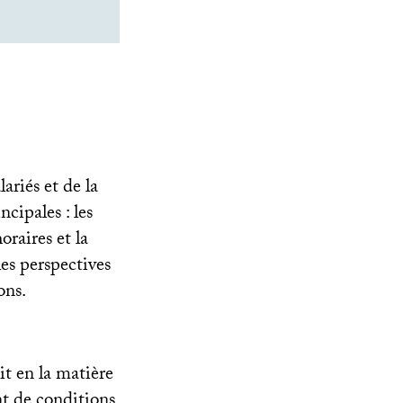
ariés et de la
cipales : les
horaires et la
 les perspectives
ons.
it en la matière
nt de conditions