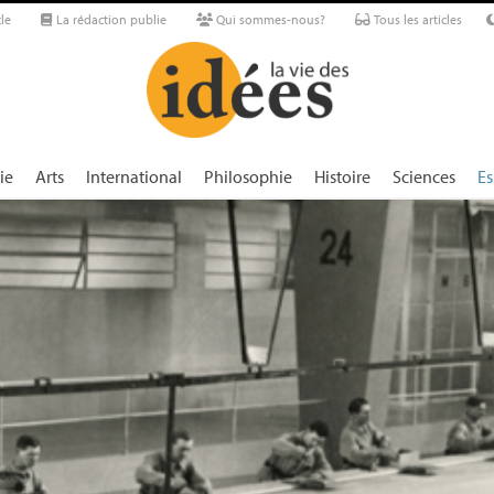
le
La rédaction publie
Qui sommes-nous?
Tous les articles
ie
Arts
International
Philosophie
Histoire
Sciences
Es