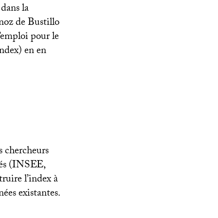
 dans la
oz de Bustillo
l’emploi pour le
ndex) en en
s chercheurs
és (
INSEE
,
truire l’index à
nées existantes.