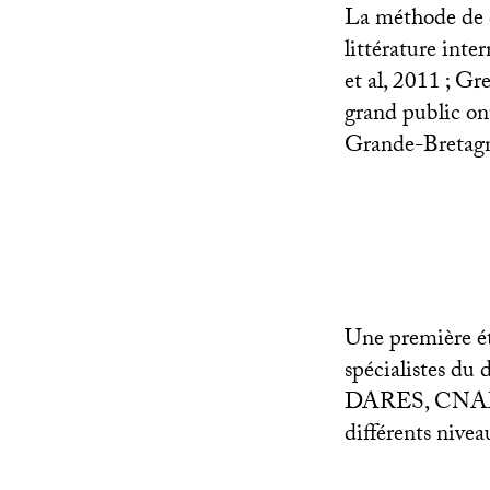
La méthode de ca
littérature inte
et al, 2011
; Gre
grand public on
Grande-Bretagn
Une première ét
spécialistes du 
DARES
,
CN
différents nivea