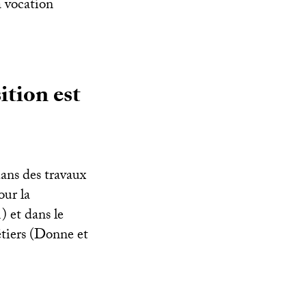
à vocation
ition est
dans des travaux
our la
) et dans le
étiers (Donne et