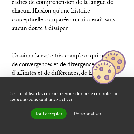
cadres de compréhension de la langue de
chacun. Illusion qu’une histoire
conceptuelle comparée contribuerait sans
aucun doute à dissiper.
Dessiner la carte très complexe qui résulte
de convergences et de divergences,
d’affinités et de différences, de liens et de
tensions entre certaines régions et d’autres,
même en s’en tenant au domaine des
Ce site utilise des cookies et vous donne le contrôle sur
catégories opératoires en sciences sociales,
ceux que vous souhaitez activer
n’est évidemment pas une tâche à la portée
Tout accepter
Personnaliser
d’un petit groupe d’universitaires. Ce
dictionnaire a cependant le mérite d’avoir