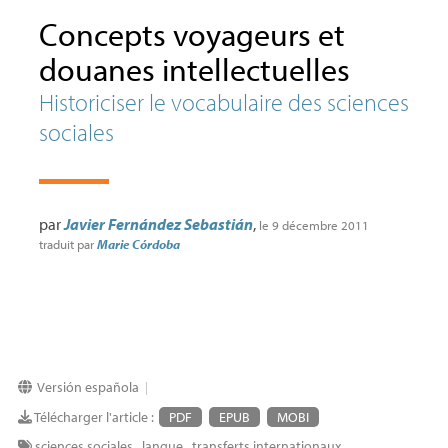
Concepts voyageurs et
douanes intellectuelles
Historiciser le vocabulaire des sciences
sociales
par
Javier Fernández Sebastián
,
le 9 décembre 2011
traduit par
Marie Córdoba
Versión española
|
Télécharger l'article :
PDF
EPUB
MOBI
sciences sociales
,
langue
,
transferts internationaux