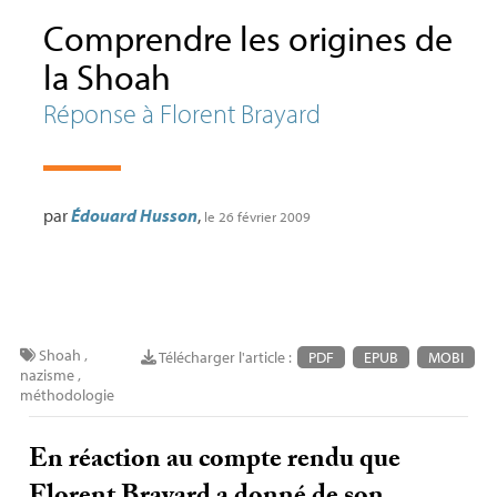
Comprendre les origines de
la Shoah
Réponse à Florent Brayard
par
Édouard Husson
,
le 26 février 2009
Shoah
,
Télécharger l'article :
PDF
EPUB
MOBI
nazisme
,
méthodologie
En réaction au compte rendu que