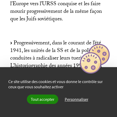
l’Europe vers l’
URSS
conquise et les faire
mourir progressivement de la même façon
que les Juifs soviétiques.
Progressivement, dans le courant de l’été
1941, les unités de la
SS
et de la police sont
conduites à radicaliser leurs tueries.
L’historiographie des années 1990 mettait
l’accent sur la radicalisation à la base. On
sait aujourd’hui que l’impulsion est venue
Ce site utilise des cookies et vous donne le contrôle sur
ceux que vous souhaitez activer
d’en haut, en particulier de Himmler, qui
est quasiment en permanence sur le terrain
Tout accepter
Personnaliser
pour inciter les unités de la
SS
et de la
police à tuer toujours plus de Juifs.