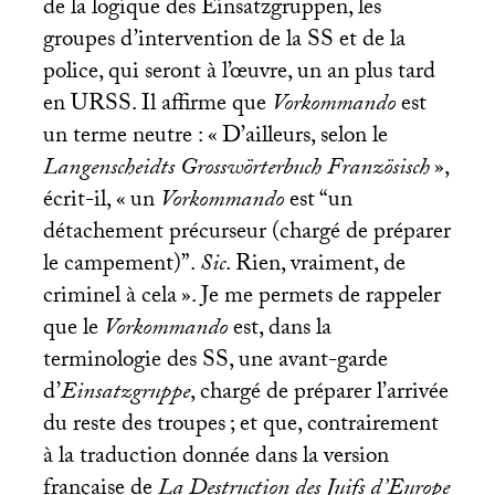
de la logique des Einsatzgruppen, les
groupes d’intervention de la
SS
et de la
police, qui seront à l’œuvre, un an plus tard
en
URSS
. Il affirme que
Vorkommando
est
un terme neutre : «
D’ailleurs, selon le
Langenscheidts Grosswörterbuch Französisch
»,
écrit-il, «
un
Vorkommando
est “un
détachement précurseur (chargé de préparer
le campement)”.
Sic
. Rien, vraiment, de
criminel à cela
». Je me permets de rappeler
que le
Vorkommando
est, dans la
terminologie des
SS
, une avant-garde
d’
Einsatzgruppe
, chargé de préparer l’arrivée
du reste des troupes
; et que, contrairement
à la traduction donnée dans la version
française de
La Destruction des Juifs d’Europe