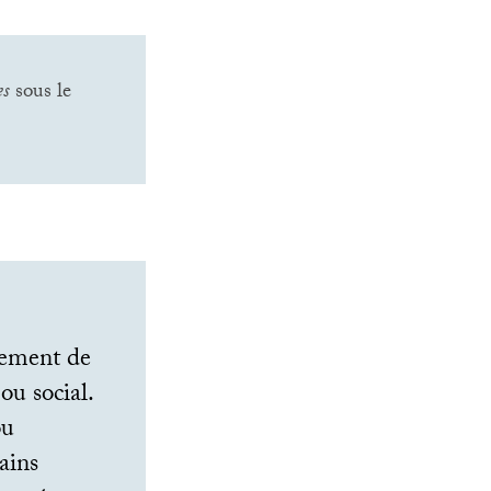
es
sous le
pement de
ou social.
ou
ains