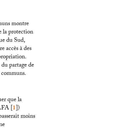
mmuns montre
e la protection
que du Sud,
re accès à des
propriation.
r du partage de
s communs.
uer que la
AFA
[
1
]
)
 passerait moins
une