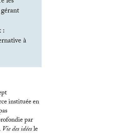
e les
 gérant
 :
rnative à
ept
ce instituée en
pas
profondie par
a
Vie des idées
le