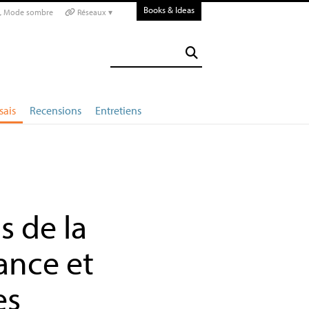
Books & Ideas
Mode sombre
Réseaux ▾
sais
Recensions
Entretiens
 de la
ance et
es