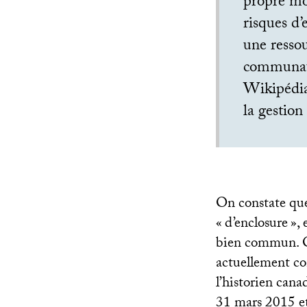
propre mod
risques d’
une ressou
communaut
Wikipédia
la gestion
On constate que
«
d’enclosure
»,
bien commun. Or
actuellement con
l’historien cana
31 mars 2015 et