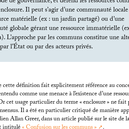
e de gouvernance, et défend les ressources contr
enclosure. Il peut s’agir d’une communauté locale
rce matérielle (ex : un jardin partagé) ou d’une
é globale gérant une ressource immatérielle (ex
). L’approche par les communs constitue une alte
 par l’État ou par des acteurs privés.
 cette définition fait explicitement référence au conc
 entendu comme une menace à l’existence d’une ressour
 cet usage particulier du terme «
enclosure
» ne fait 
sensus. Il a été en particulier critiqué de manière ap
dien Allan Greer, dans un article publié sur le site de l
 intitulé
«
Confusion sur les communs
»
.