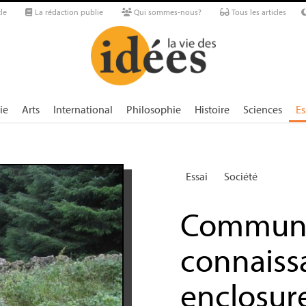
le
La rédaction publie
Qui sommes-nous?
Tous les articles
ie
Arts
International
Philosophie
Histoire
Sciences
Es
Essai
Société
Communs
connaiss
enclosur