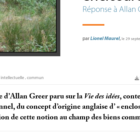
Réponse à Allan 
par
Lionel Maurel
,
le 29 sep
intellectuelle
,
commun
le d’Allan Greer paru sur la
Vie des idées
, conte
el, du concept d’origine anglaise d’ «
enclo
tion de cette notion au champ des biens co