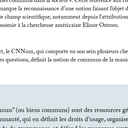
des communs dans la société
». Cette référence aux 
 marque la reconnaissance d’une notion faisant l’objet 
le champ scientifique, notamment depuis l’attributio
onomie à la chercheuse américaine Elinor Ostrom.
t, le CNNum, qui comporte en son sein plusieurs che
ces questions, définit la notion de communs de la maniè
uns” (ou biens communs) sont des ressources gé
auté, qui en définit les droits d’usage, organis