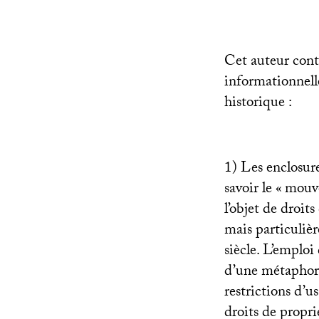
Cet auteur cont
informationnelle
historique :
1) Les enclosur
savoir le «
mouve
l’objet de droit
mais particuliè
siècle. L’emploi
d’une métaphore
restrictions d’u
droits de proprié