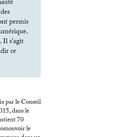
nauté
 des
 ont permis
numérique.
Il s’agit
dir ce
s par le Conseil
15, dans le
ontient 70
romouvoir le