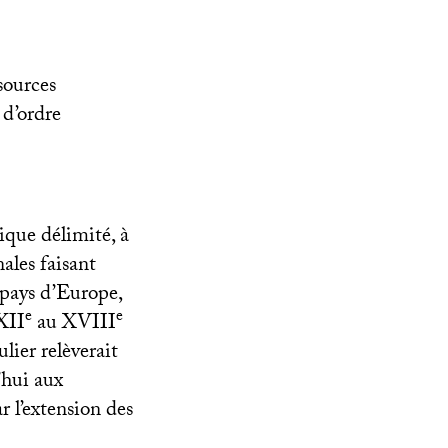
sources
 d’ordre
ique délimité, à
ales faisant
 pays d’Europe,
e
e
XII
au
XVIII
lier relèverait
’hui aux
r l’extension des