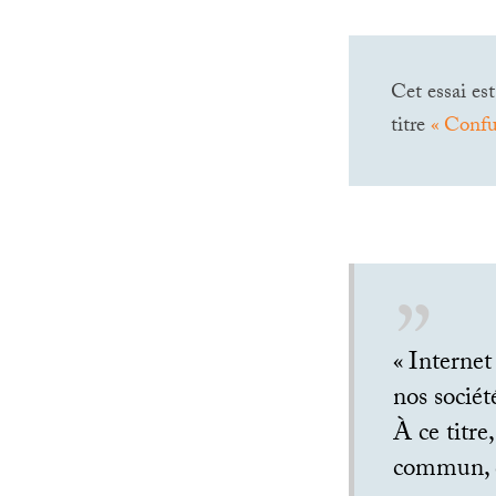
Cet essai es
titre
«
Confu
«
Internet
nos sociét
À ce titr
commun, qu