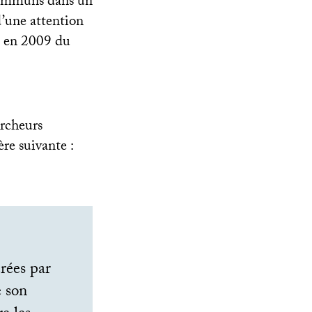
communs dans un
d’une attention
n en 2009 du
rcheurs
re suivante :
rées par
e son