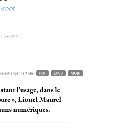
Greer
tembre 2015
Télécharger l'article :
PDF
EPUB
MOBI
stant l’usage, dans le
sure
», Lionel Maurel
mmuns numériques.