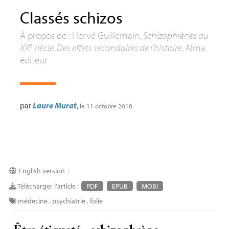
Classés schizos
À propos de : Hervé Guillemain,
Schizophrènes au
e
XX
siècle. Des effets secondaires de l’histoire
, Alma
éditeur
par
Laure Murat
,
le 11 octobre 2018
English version
|
Télécharger l'article :
PDF
EPUB
MOBI
médecine
,
psychiatrie
,
folie