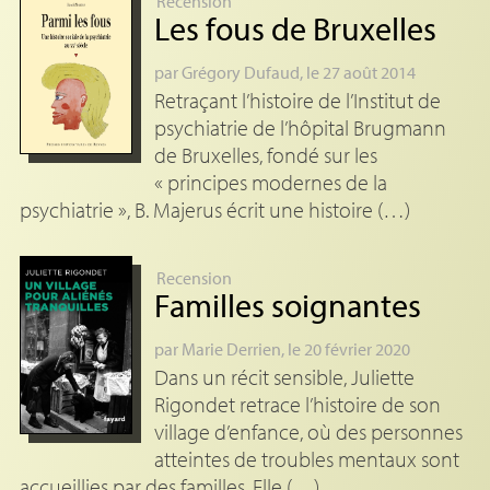
Recension
Les fous de Bruxelles
par
Grégory Dufaud
, le 27 août 2014
Retraçant l’histoire de l’Institut de
psychiatrie de l’hôpital Brugmann
de Bruxelles, fondé sur les
« principes modernes de la
psychiatrie », B. Majerus écrit une histoire (…)
Recension
Familles soignantes
par
Marie Derrien
, le 20 février 2020
Dans un récit sensible, Juliette
Rigondet retrace l’histoire de son
village d’enfance, où des personnes
atteintes de troubles mentaux sont
accueillies par des familles. Elle (…)