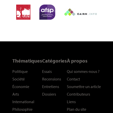
Thématiques
Catégories
À propos
Politique
Essais
Qui sommes-nous
?
Société
Recensions
Contact
Économie
Entretiens
Soumettre un article
Arts
Dossiers
Contributeurs
International
Liens
Philosophie
Plan du site