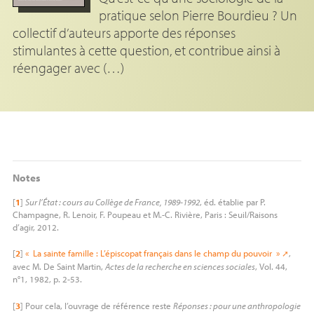
pratique selon Pierre Bourdieu ? Un
collectif d’auteurs apporte des réponses
stimulantes à cette question, et contribue ainsi à
réengager avec (…)
Notes
[
1
]
Sur l’État : cours au Collège de France, 1989-1992
, éd. établie par P.
Champagne, R. Lenoir, F. Poupeau et M.-C. Rivière, Paris : Seuil/Raisons
d’agir, 2012.
[
2
]
«
La sainte famille : L’épiscopat français dans le champ du pouvoir
»
,
avec M. De Saint Martin,
Actes de la recherche en sciences sociales
, Vol. 44,
n°1, 1982, p. 2-53.
[
3
]
Pour cela, l’ouvrage de référence reste
Réponses : pour une anthropologie