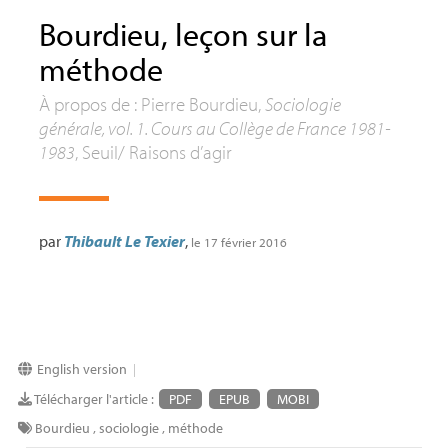
Bourdieu, leçon sur la
méthode
À propos de : Pierre Bourdieu,
Sociologie
générale, vol. 1. Cours au Collège de France 1981-
1983
, Seuil/ Raisons d’agir
par
Thibault Le Texier
,
le 17 février 2016
English version
|
Télécharger l'article :
PDF
EPUB
MOBI
Bourdieu
,
sociologie
,
méthode