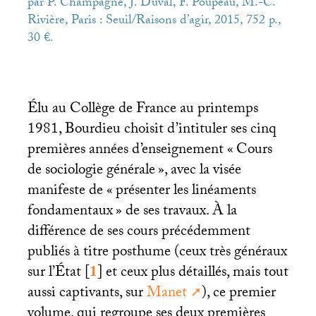
par P. Champagne, J. Duval, F. Poupeau, M.-C.
Rivière, Paris : Seuil/Raisons d’agir, 2015, 752 p.,
30 €.
Élu au Collège de France au printemps
1981, Bourdieu choisit d’intituler ses cinq
premières années d’enseignement «
Cours
de sociologie générale
», avec la visée
manifeste de «
présenter les linéaments
fondamentaux
» de ses travaux. À la
différence de ses cours précédemment
publiés à titre posthume (ceux très généraux
sur l’État
[
1
]
et ceux plus détaillés, mais tout
aussi captivants, sur
Manet
), ce premier
volume, qui regroupe ses deux premières