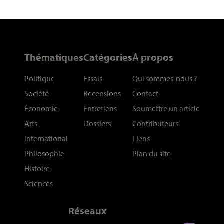
Thématiques
Catégories
À propos
Politique
Essais
Qui sommes-nous
?
Société
Recensions
Contact
Économie
Entretiens
Soumettre un article
Arts
Dossiers
Contributeurs
International
Liens
Philosophie
Plan du site
Histoire
Sciences
Réseaux