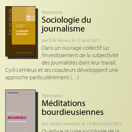
Recension
Sociologie du
journalisme
par
Erik Neveu
, le 11 avril 2011
Dans un ouvrage collectif sur
l’investissement de la subjectivité
des journalistes dans leur travail,
Cyril Lemieux et ses coauteurs développent une
approche particulièrement (…)
Recension
Méditations
bourdieusiennes
par
Cécile Lavergne
, le 19 décembre 2011
Qu’est-ce qu’une sociologie de la