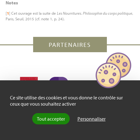
Notes
[
1
]
Cet ouvrage est la suite de
Les Nourritures. Philosophie du corps politique
,
Paris, Seuil, 2015 (cf. note 1, p. 24).
PARTENAIRES
Ce site utilise des cookies et vous donne le contrôle sur
ceux que vous souhaitez activer
Tout accepter
Personnaliser