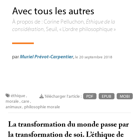
Avec tous les autres
À propos de : Corine Pelluchon,
Éthique de la
considération
, Seuil, «
L’ordre philosophique
»
par
Muriel Prévot-Carpentier
,
le 20 septembre 2018
éthique
,
Télécharger l'article :
PDF
EPUB
MOBI
morale
,
care
,
animaux
,
philosophie morale
La transformation du monde passe par
la transformation de soi. L’éthique de