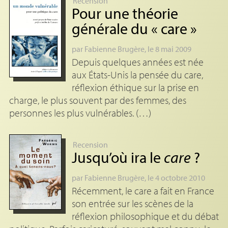
Recension
Pour une théorie
générale du «
care
»
par
Fabienne Brugère
, le 8 mai 2009
Depuis quelques années est née
aux États-Unis la pensée du care,
réflexion éthique sur la prise en
charge, le plus souvent par des femmes, des
personnes les plus vulnérables. (…)
Recension
Jusqu’où ira le
care
?
par
Fabienne Brugère
, le 4 octobre 2010
Récemment, le care a fait en France
son entrée sur les scènes de la
réflexion philosophique et du débat