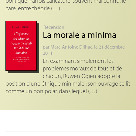
politique. Parfois caricaturé, souvent mal connu, le
care, entre théorie (…)
Recension
La morale a minima
par
Marc-Antoine Dilhac
, le 21 décembre
2011
En examinant simplement les
problèmes moraux de tous et de
chacun, Ruwen Ogien adopte la
position d’une éthique minimale : son ouvrage se lit
comme un bon polar, dans lequel (…)