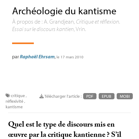
Archéologie du kantisme
À propos de : A. Grandjean,
Critique et réflexion.
Essai sur le discours kantien
, Vrin.
par
Raphaël Ehrsam
,
le 17 mars 2010
critique
,
Télécharger l'article :
PDF
EPUB
MOBI
réflexivité
,
kantisme
Quel est le type de discours mis en
œuvre par la critique kantienne
? S’il