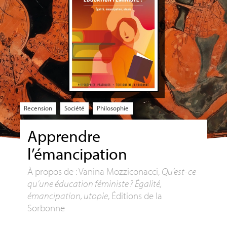
Recension
Société
Philosophie
Apprendre
l’émancipation
À propos de : Vanina Mozziconacci,
Qu’est-ce
qu’une éducation féministe
? Égalité,
émancipation, utopie
, Éditions de la
Sorbonne