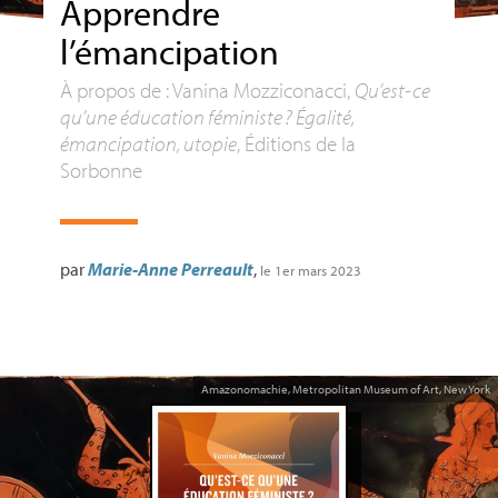
Apprendre
l’émancipation
À propos de : Vanina Mozziconacci,
Qu’est-ce
qu’une éducation féministe
? Égalité,
émancipation, utopie
, Éditions de la
Sorbonne
par
Marie-Anne Perreault
,
le 1er mars 2023
Amazonomachie, Metropolitan Museum of Art, New York