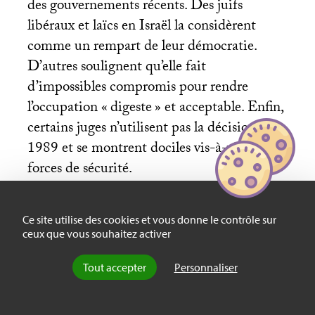
des gouvernements récents. Des juifs
libéraux et laïcs en Israël la considèrent
comme un rempart de leur démocratie.
D’autres soulignent qu’elle fait
d’impossibles compromis pour rendre
l’occupation «
digeste
» et acceptable. Enfin,
certains juges n’utilisent pas la décision de
1989 et se montrent dociles vis-à-vis des
forces de sécurité.
Ce site utilise des cookies et vous donne le contrôle sur
Les outils juridiques de la
ceux que vous souhaitez activer
censure
Tout accepter
Personnaliser