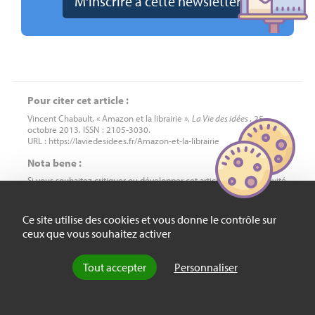
Pour citer cet article :
Vincent Chabault, « Amazon et la librairie »,
La Vie des idées
, 25
octobre 2013. ISSN : 2105-3030.
URL : https://laviedesidees.fr/Amazon-et-la-librairie
Nota bene :
Si vous souhaitez critiquer ou développer cet article, vous êtes invité
à proposer un texte au comité de rédaction (
redaction
chez
laviedesidees.fr
). Nous vous répondrons dans les meilleurs délais.
Ce site utilise des cookies et vous donne le contrôle sur
ceux que vous souhaitez activer
À LIRE AUSSI
Tout accepter
Personnaliser