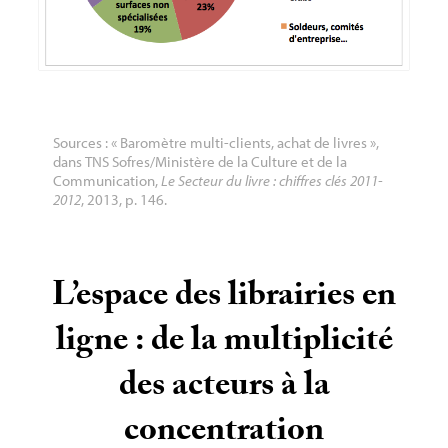
Sources : «
Baromètre multi-clients, achat de livres
»,
dans
TNS
Sofres/Ministère de la Culture et de la
Communication,
Le Secteur du livre : chiffres clés 2011-
2012
, 2013, p. 146.
L’espace des librairies en
ligne : de la multiplicité
des acteurs à la
concentration