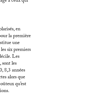
tage à ceux qui
larisés, en
pour la première
nstitue une
les six premiers
écile. Les
 sont les
0, 8,3 années
rtes alors que
coûteux qu’est
ions.