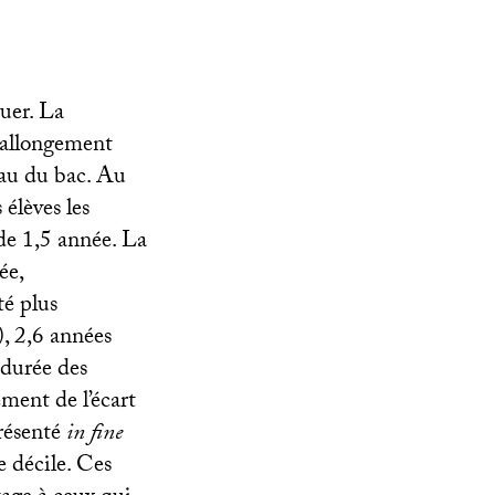
guer. La
l’allongement
eau du bac. Au
 élèves les
 de 1,5 année. La
ée,
té plus
), 2,6 années
 durée des
ement de l’écart
présenté
in fine
e décile. Ces