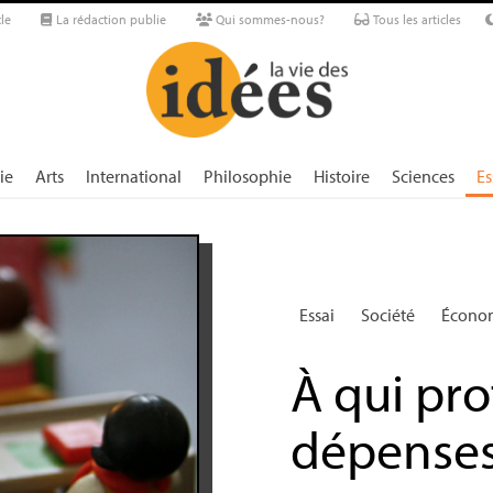
le
La rédaction publie
Qui sommes-nous?
Tous les articles
ie
Arts
International
Philosophie
Histoire
Sciences
Es
Essai
Société
Écono
À qui pro
dépenses