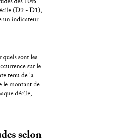
études des 10%
décile (D9 - D1),
ue un indicateur
 quels sont les
occurrence sur le
te tenu de la
re le montant de
haque décile,
udes selon