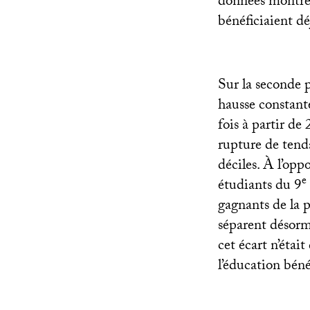
données montren
bénéficiaient déj
Sur la seconde 
hausse constant
fois à partir de
rupture de tend
déciles. À l’opp
e
étudiants du 9
gagnants de la 
séparent désorma
cet écart n’étai
l’éducation bén