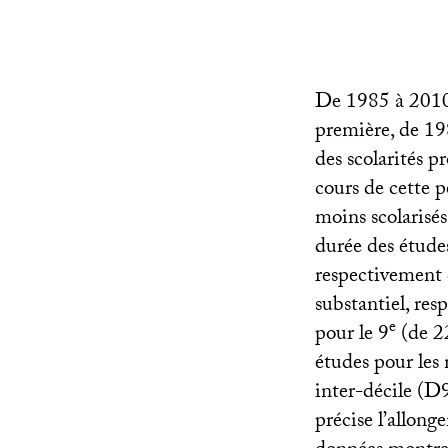
De 1985 à 2010, 
première, de 19
des scolarités 
cours de cette p
moins scolarisés
durée des études
respectivement d
substantiel, res
e
pour le 9
(de 22
études pour les 
inter-décile (D
précise l’allong