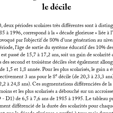
le décile
deux périodes scolaires très différentes sont à distin
85 à 1996, correspond à la «
décade glorieuse
» liée à 
provoqué par l’objectif de 80% d’une génération au niv
ériode, l’âge de sortie du système éducatif des 10% des
 est passé de 15,7 à 17,2 ans, soit un gain de scolarité
 des second et troisième déciles s’est également allong
e 1,5 et 1,8 année. Pour les plus scolarisés, le gain a é
e
pectivement 3 ans pour le 8
décile (de 20,3 à 23,3 ans
,2 à 24,8 ans). Ces augmentations différenciées de la
moins et les plus scolarisés a débouché sur un accroiss
9 - D1) de 6,5 à 7,6 ans de 1985 à 1995. Le tableau 
ement différencié de la durée des scolarités pour chaqu