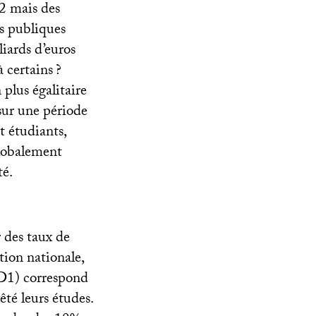
2 mais des
es publiques
liards d’euros
à certains
?
 plus égalitaire
 sur une période
t étudiants,
globalement
té.
r des taux de
tion nationale,
 (D1) correspond
êté leurs études.