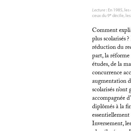
Lecture
: En 1985, le
e
ceux du 9
décile, le
Comment expliqu
plus scolarisés
?
réduction du red
part, la réforme
études, de la ma
concurrence acc
augmentation de
scolarisés n’ont
accompagnée d’u
diplômés à la fi
essentiellement
Inversement, les