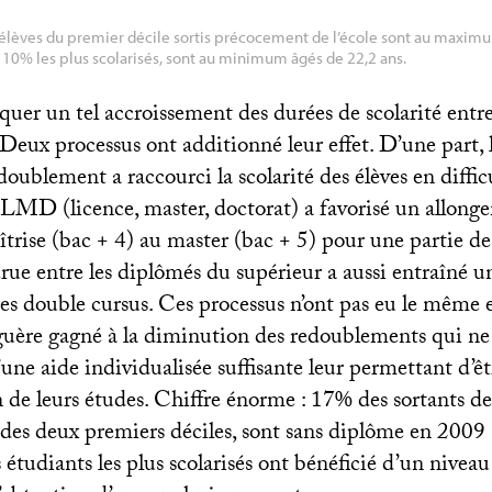
s élèves du premier décile sortis précocement de l’école sont au maxim
s 10% les plus scolarisés, sont au minimum âgés de 22,2 ans.
er un tel accroissement des durées de scolarité entre 
 Deux processus ont additionné leur effet. D’une part, 
oublement a raccourci la scolarité des élèves en difficu
LMD
(licence, master, doctorat) a favorisé un allong
îtrise (bac + 4) au master (bac + 5) pour une partie de
rue entre les diplômés du supérieur a aussi entraîné u
s double cursus. Ces processus n’ont pas eu le même e
 guère gagné à la diminution des redoublements qui ne 
ne aide individualisée suffisante leur permettant d’êt
n de leurs études. Chiffre énorme : 17% des sortants de l
 des deux premiers déciles, sont sans diplôme en 2009 
 étudiants les plus scolarisés ont bénéficié d’un nivea