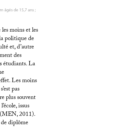
um âgés de 15,7 ans
;
les moins et les
la politique de
lté et, d’autre
ement des
s étudiants. La
ne
ffet. Les moins
s’est pas
re plus souvent
’école, issus
(
MEN
, 2011).
u de diplôme