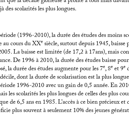
t que la décade glorieuse a profité à tous mais davan
à des scolarités les plus longues.
période (1996-2010), la durée des études des moins sco
e
e au cours du
XX
siècle, surtout depuis 1945, baisse 
 2005. La baisse est limitée (de 17,2 à 17ans), mais co
ance. De 1996 à 2010, la durée des études baisse pour 
e
e
e
osé, la durée des études augmente pour les 7
, 8
et 9
d
décile, dont la durée de scolarisation est la plus longue,
période 1996-2010 avec un gain de 0,5 année. En 201
is les scolarités les plus longues de celles des plus cou
t que de 6,5 ans en 1985. L’accès à ce bien précieux et 
éficie plus souvent à seulement 10% des jeunes générat