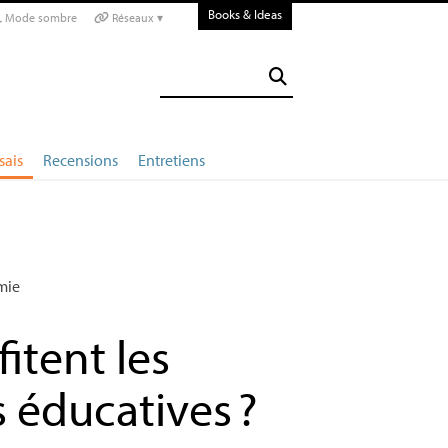
Books & Ideas
Mode sombre
Réseaux ▾
sais
Recensions
Entretiens
mie
fitent les
 éducatives
?