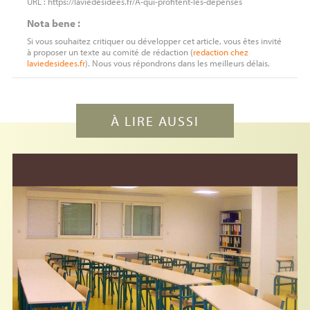
URL : https://laviedesidees.fr/A-qui-profitent-les-depenses
Nota bene :
Si vous souhaitez critiquer ou développer cet article, vous êtes invité
à proposer un texte au comité de rédaction (
redaction
chez
laviedesidees.fr
). Nous vous répondrons dans les meilleurs délais.
À LIRE AUSSI