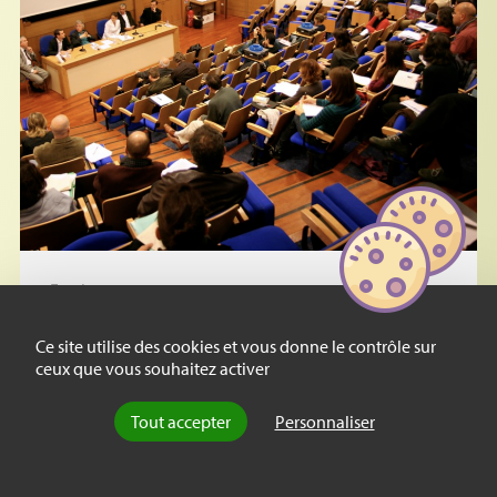
Essai
Le localisme dans le monde
académique : un essai
Ce site utilise des cookies et vous donne le contrôle sur
ceux que vous souhaitez activer
d’évaluation
Tout accepter
Personnaliser
Le localisme universitaire : éthique de la
fidélité ou clientélisme pervers ? Pour cerner
l’ampleur du favoritisme dont (…)