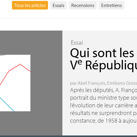
Tous les articles
Essais
Recensions
Entretiens
Essai
Qui sont les
e
V
Républiq
par
Abel François
,
Emiliano Gros
Après les députés, A. Franç
portrait du ministre type sou
l’évolution de leur carrièr
résultats ne surprendront pa
constance, de 1958 à aujour