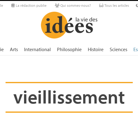
le
La rédaction publie
Qui sommes-nous?
Tous les articles
ie
Arts
International
Philosophie
Histoire
Sciences
Es
vieillissement