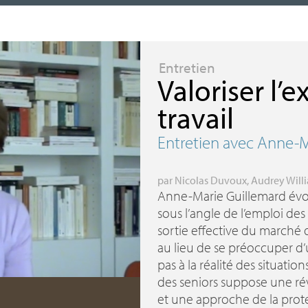
Entretien
Valoriser l’
travail
Entretien avec Anne-M
par
Nicolas Duvoux
,
Audrey Will
Anne-Marie Guillemard évoq
sous l’angle de l’emploi des s
sortie effective du marché d
au lieu de se préoccuper d
pas à la réalité des situati
des seniors suppose une rév
et une approche de la prote