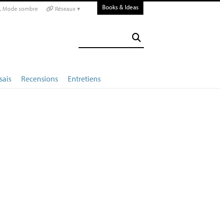
Books & Ideas
Mode sombre
Réseaux ▾
sais
Recensions
Entretiens