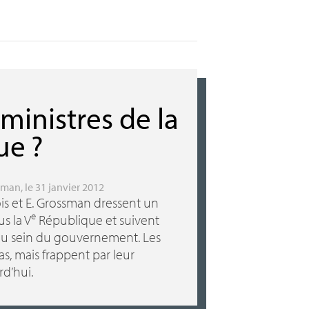
 ministres de la
ue
?
sman
, le 31 janvier 2012
ois et E. Grossman dressent un
e
s la V
République et suivent
e au sein du gouvernement. Les
s, mais frappent par leur
d’hui.