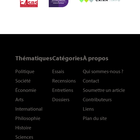
Thématiques
Catégories
À propos
Politique
Essais
Qui sommes-nous
?
Société
Recensions
Contact
Économie
Entretiens
Soumettre un article
Arts
Dossiers
Contributeurs
International
Liens
Philosophie
Plan du site
Histoire
Sciences