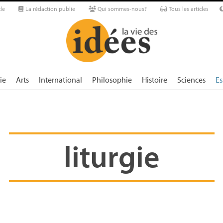
le
La rédaction publie
Qui sommes-nous?
Tous les articles
ie
Arts
International
Philosophie
Histoire
Sciences
Es
liturgie