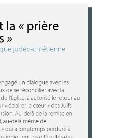
 la «
prière
s
»
ique judéo-chrétienne
engagé un dialogue avec les
ux de se réconcilier avec la
 de l’Église, a autorisé le retour au
ur «
éclairer le cœur
» des Juifs,
ersion. Au-delà de la remise en
I
, au-delà même de
s
» qui a longtemps perduré à
ons indiquent les difficultés des