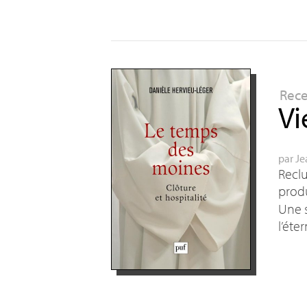
Rec
Vi
par
Je
Reclu
produ
Une s
l’éter