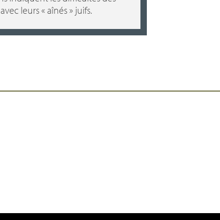
 avec leurs «
aînés
» juifs.