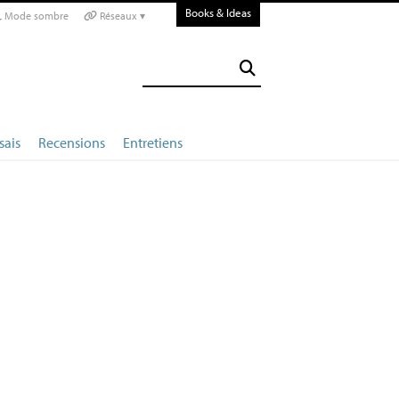
Books & Ideas
Mode sombre
Réseaux ▾
sais
Recensions
Entretiens