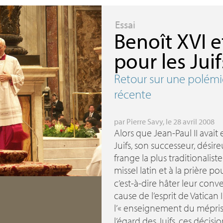
Essai
Benoît
XVI
et
pour les Juif
Retour sur une polém
récente
par
Pierre Savy
, le 28 avril 2008
Alors que Jean-Paul
II
avait 
Juifs, son successeur, désire
frange la plus traditionaliste
missel latin et à la prière po
c’est-à-dire hâter leur conv
cause de l’esprit de Vatican
I
l’«
enseignement du mépri
l’égard des Juifs, ces décisi