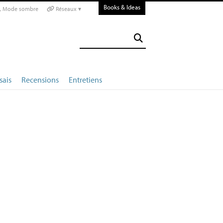
Books & Ideas
Mode sombre
Réseaux ▾
sais
Recensions
Entretiens