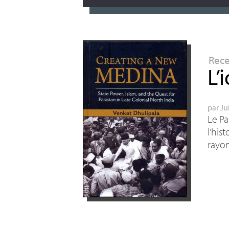
Rec
L’
par
Ju
Le Pa
l’his
rayon