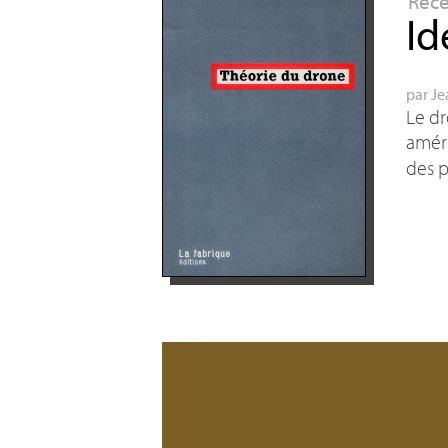
Rec
Id
par
Je
Le dr
amér
des p