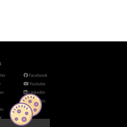
x
ter
Facebook
y
Youtube
on
Linkedin
SeenThis
am
Fil RSS
X