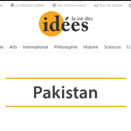
le
La rédaction publie
Qui sommes-nous?
Tous les articles
ie
Arts
International
Philosophie
Histoire
Sciences
Es
Pakistan