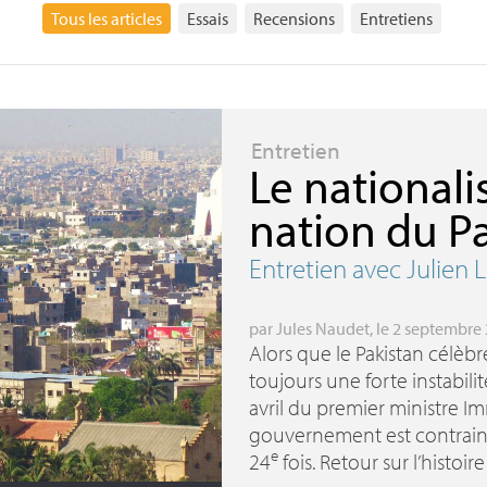
Tous les articles
Essais
Recensions
Entretiens
Entretien
Le national
nation du P
Entretien avec Julien
par
Jules Naudet
, le 2 septembre
Alors que le Pakistan célèbr
toujours une forte instabilit
avril du premier ministre I
gouvernement est contraint
e
24
fois. Retour sur l’histoir