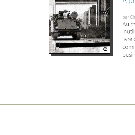
A p
par
Ch
Au mo
inuti
livre
comm
busi