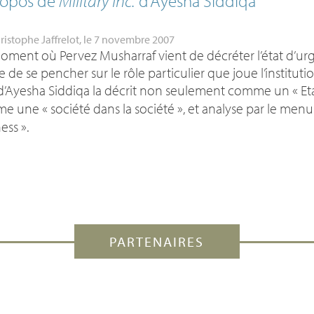
ropos de
Military Inc.
d’Ayesha Siddiqa
ristophe Jaffrelot
, le 7 novembre 2007
ment où Pervez Musharraf vient de décréter l’état d’urgen
le de se pencher sur le rôle particulier que joue l’institution
 d’Ayesha Siddiqa la décrit non seulement comme un «
Et
e une «
société dans la société
», et analyse par le men
ness
».
PARTENAIRES