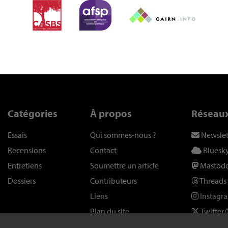
Catégories
À propos
Réseau
Essais
Qui sommes-nous
?
Newslet
Recensions
Contact
Bluesk
Entretiens
Soumettre un article
Mastod
Dossiers
Contributeurs
Threads
Liens
Instagr
Plan du site
Twitter/