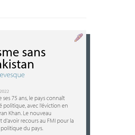
isme sans
akistan
 Levesque
 2022
e ses 75 ans, le pays connaît
é politique, avec l’éviction en
mran Khan. Le nouveau
 d’avoir recours au
FMI
pour la
e politique du pays.