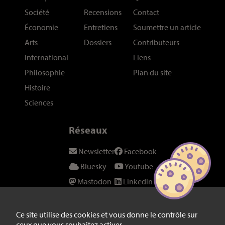
Société
Recensions
Contact
Économie
Entretiens
Soumettre un article
Arts
Dossiers
Contributeurs
International
Liens
Philosophie
Plan du site
Histoire
Sciences
Réseaux
Newsletter
Facebook
Bluesky
Youtube
Mastodon
Linkedin
Threads
SeenThis
Instagram
Fil RSS
Ce site utilise des cookies et vous donne le contrôle sur
ceux que vous souhaitez activer