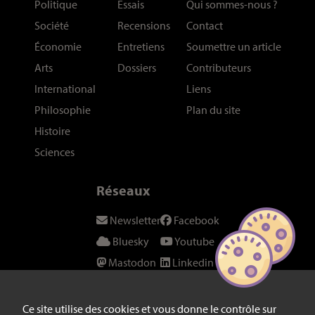
Politique
Essais
Qui sommes-nous
?
Société
Recensions
Contact
Économie
Entretiens
Soumettre un article
Arts
Dossiers
Contributeurs
International
Liens
Philosophie
Plan du site
Histoire
Sciences
Réseaux
Newsletter
Facebook
Bluesky
Youtube
Mastodon
Linkedin
Threads
SeenThis
Instagram
Fil RSS
Ce site utilise des cookies et vous donne le contrôle sur