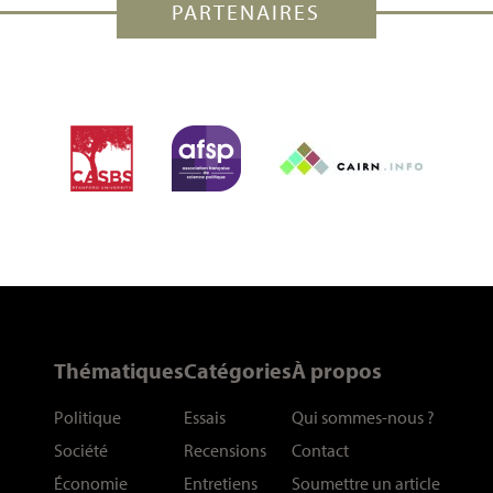
PARTENAIRES
Thématiques
Catégories
À propos
Politique
Essais
Qui sommes-nous
?
Société
Recensions
Contact
Économie
Entretiens
Soumettre un article