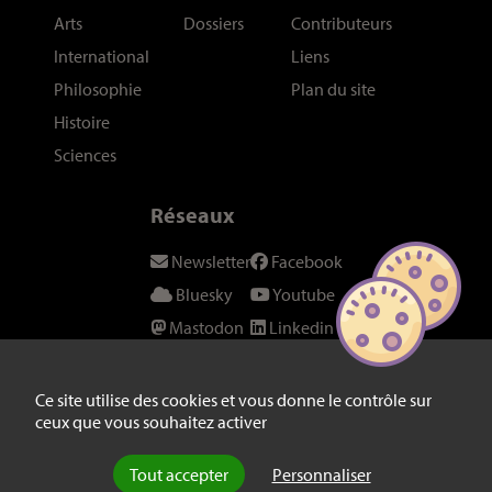
Arts
Dossiers
Contributeurs
International
Liens
Philosophie
Plan du site
Histoire
Sciences
Réseaux
Newsletter
Facebook
Bluesky
Youtube
Mastodon
Linkedin
Threads
SeenThis
Instagram
Fil RSS
Ce site utilise des cookies et vous donne le contrôle sur
ceux que vous souhaitez activer
Twitter/X
Tout accepter
Personnaliser