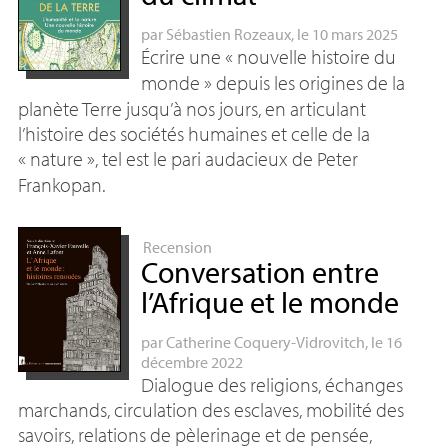
par
Sébastien Rozeaux
, le 10 mars 2025
Écrire une «
nouvelle histoire du
monde
» depuis les origines de la
planète Terre jusqu’à nos jours, en articulant
l’histoire des sociétés humaines et celle de la
«
nature
», tel est le pari audacieux de Peter
Frankopan.
Recension
Conversation entre
l’Afrique et le monde
par
Catherine Coquery-Vidrovitch
, le 16
décembre 2022
Dialogue des religions, échanges
marchands, circulation des esclaves, mobilité des
savoirs, relations de pèlerinage et de pensée,