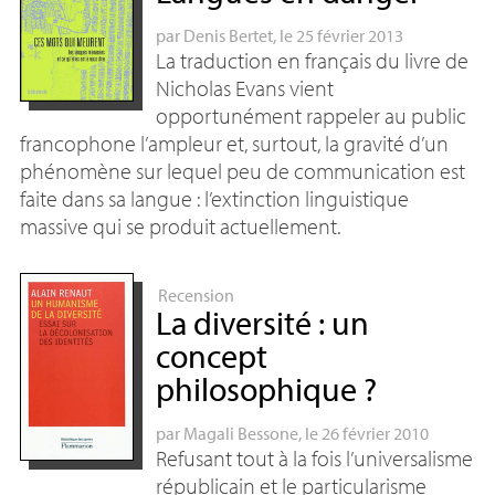
par
Denis Bertet
, le 25 février 2013
La traduction en français du livre de
Nicholas Evans vient
opportunément rappeler au public
francophone l’ampleur et, surtout, la gravité d’un
phénomène sur lequel peu de communication est
faite dans sa langue : l’extinction linguistique
massive qui se produit actuellement.
Recension
La diversité : un
concept
philosophique
?
par
Magali Bessone
, le 26 février 2010
Refusant tout à la fois l’universalisme
républicain et le particularisme