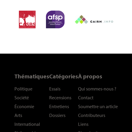
Thématiques
Catégories
À propos
Politique
Essais
Qui sommes-nous
?
Société
Recensions
Contact
Économie
Entretiens
Soumettre un article
Arts
Dossiers
Contributeurs
International
Liens