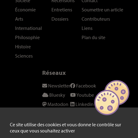
Société
Recensions
Contact
Économie
Entretiens
Soumettre un article
Arts
Dossiers
Contributeurs
International
Liens
Philosophie
Plan du site
Histoire
Sciences
Réseaux
Newsletter
Facebook
Bluesky
Youtube
Mastodon
Linkedin
Threads
SeenThis
Instagram
Fil RSS
Ce site utilise des cookies et vous donne le contrôle sur
ceux que vous souhaitez activer
Twitter/X