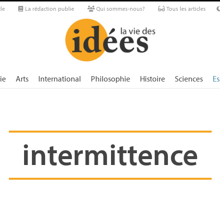
le
La rédaction publie
Qui sommes-nous?
Tous les articles
ie
Arts
International
Philosophie
Histoire
Sciences
Es
intermittence