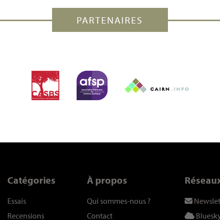
PARTENAIRES
Catégories
À propos
Réseau
Essais
Qui sommes-nous
?
Newslet
Recensions
Contact
Bluesk