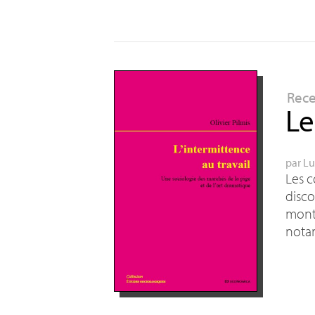
Rec
Le
par
Lu
Les c
disco
montr
notam