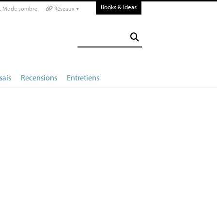
Books & Ideas
Mode sombre
Réseaux ▾
sais
Recensions
Entretiens