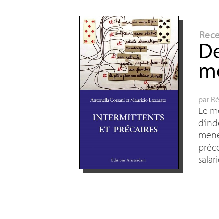
Rec
De
mo
par
Ré
Le mo
d’ind
mené 
préco
salar