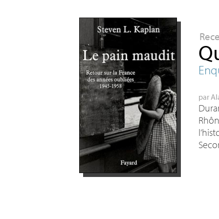
Rec
Qu
Enqu
par
Al
Duran
Rhône
l’his
Secon