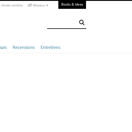
Books & Ideas
Mode sombre
Réseaux ▾
sais
Recensions
Entretiens