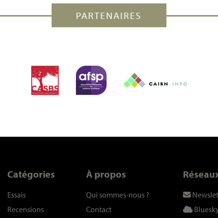
PARTENAIRES
Catégories
À propos
Réseau
Essais
Qui sommes-nous
?
Newslet
Recensions
Contact
Bluesk