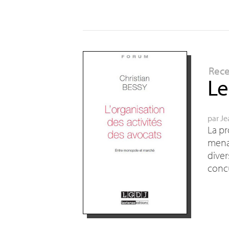
Rec
Le
par
Je
La pr
menac
diver
conc