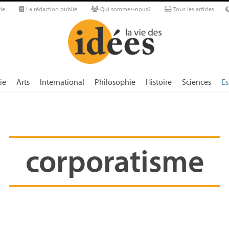
le
La rédaction publie
Qui sommes-nous?
Tous les articles
ie
Arts
International
Philosophie
Histoire
Sciences
Es
corporatisme