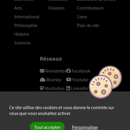
Arts
Dossiers
Contributeurs
International
Liens
Philosophie
Plan du site
Histoire
Sciences
Réseaux
Newsletter
Facebook
Bluesky
Youtube
Mastodon
Linkedin
Threads
SeenThis
Instagram
Fil RSS
Ce site utilise des cookies et vous donne le contrôle sur
ceux que vous souhaitez activer
Twitter/X
Tout accepter
Personnaliser