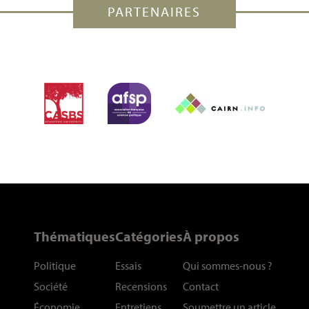
PARTENAIRES
Thématiques
Catégories
À propos
Politique
Essais
Qui sommes-nous
?
Société
Recensions
Contact
Économie
Entretiens
Soumettre un article