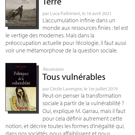
Terre
par
Luca Paltrinieri
, le 16 avril 2021
L’accumulation infinie dans un
monde aux ressources finies : tel est
le vertige des modernes. Mais dans la
préoccupation actuelle pour l’écologie, il faut aussi
voir une métamorphose de la question sociale.
Recension
Tous vulnérables
par
Cécile Lavergne
, le 1er juillet 2019
Peut-on penser la transformation
sociale à partir de la vulnérabilité
?
Oui, explique M. Garrau, mais il faut
pour cela définir autrement cette
notion, et décrire toutes les formes d’inégalité qui,
dans nos sociétés, nous affaiblissent et nous